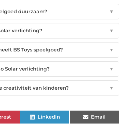
eelgoed duurzaam?
▼
lar verlichting?
▼
heeft BS Toys speelgoed?
▼
o Solar verlichting?
▼
 creativiteit van kinderen?
▼
erest
LinkedIn
Email