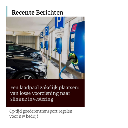
Recente
Berichten
Een laadpaal zakelijk plaatsen:
van losse voorziening naar
slimme investering
Op tijd goederentransport regelen
voor uw bedrijf