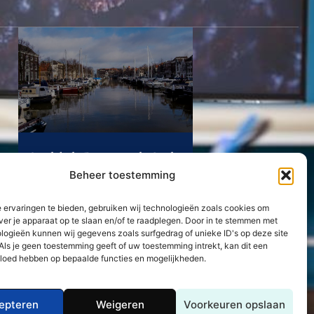
Ontdek de Betoverende Stad
Dordrecht en haar Laatste
Beheer toestemming
Nieuws
Lees Verder »
 ervaringen te bieden, gebruiken wij technologieën zoals cookies om
ver je apparaat op te slaan en/of te raadplegen. Door in te stemmen met
logieën kunnen wij gegevens zoals surfgedrag of unieke ID's op deze site
Neem contact met ons op
Als je geen toestemming geeft of uw toestemming intrekt, kan dit een
vloed hebben op bepaalde functies en mogelijkheden.
epteren
Weigeren
Voorkeuren opslaan