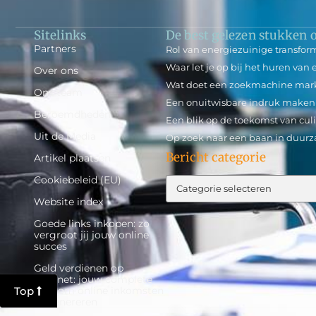
Sitelinks
De best gelezen stukken o
Partners
Rol van energiezuinige transfor
Waar let je op bij het huren va
Over ons
Wat doet een zoekmachine mar
Ons team
Een onuitwisbare indruk maken 
Beroemdheden
Een blik op de toekomst van culin
Uit de Media
Op zoek naar een baan in duu
Bericht categorie
Artikel plaatsen
Cookiebeleid (EU)
Website index
Goede links inkopen: zo
vergroot jij jouw online
succes
Geld verdienen op
internet: jouw complete
Top
gids om online inkomsten
te genereren