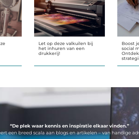
oze
Let op deze valkuilen bij
Boost j
het inhuren van een
social 
drukkerij!
Ontdek
strateg
“De plek waar kennis en inspiratie elkaar vinden.”
ert een breed scala aan blogs en artikelen – van handige adv