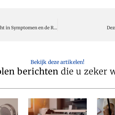
Diabetes Type 2 en Leververvetting: Een Inzicht in Symptomen en de Rol van een Diëtist
Dez
Bekijk deze artikelen!
len berichten
die u zeker w