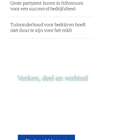
Grote partytent huren in Hilversum
voor een succesvol bedrijfsfeest
Tuinonderhoud voor bedrijven hoeft
niet duur te zijn voor het mkb
Verken, deel en verbind
Ons platform brengt schrijvers
en lezers samen. Of het nu gaat
om meningen of lifestyle,
iedereen kan meedoen. Vertel
jouw verhaal of lees dat van
iemand anders.