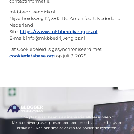
contactinformatie:
mkbbedrijvengids.nl
Nijverheidsweg 12, 3812 RC Amersfoort, Nederland
Nederland
Site:
https://www.mkbbedrijvengids.nl
E-mail:
info@
mkbbedrijvengids.nl
Dit Cookiebeleid is gesynchroniseerd met
cookiedatabase.org
op juli 9, 2025.
“De plek waar kennis en inspiratie elkaar vinden.”
Mkbbedrijvengids.nl presenteert een breed scala aan blogs en
artikelen – van handige adviezen tot boeiende inzichten.