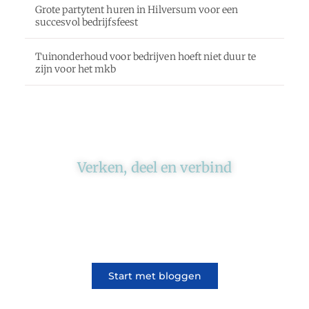
Grote partytent huren in Hilversum voor een
succesvol bedrijfsfeest
Tuinonderhoud voor bedrijven hoeft niet duur te
zijn voor het mkb
Verken, deel en verbind
Ons platform brengt schrijvers en lezers
samen. Of het nu gaat om meningen of
lifestyle, iedereen kan meedoen. Vertel jouw
verhaal of lees dat van iemand anders.
Start met bloggen