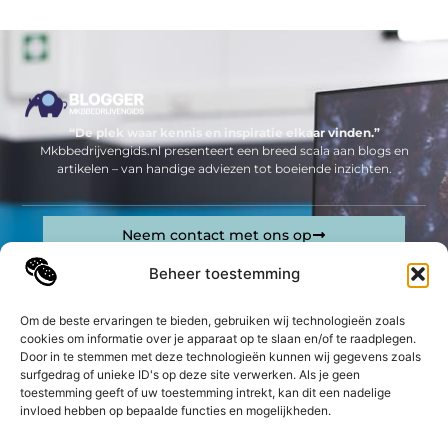
“De plek waar kennis en inspiratie elkaar vinden.”
Mkbbedrijvengids.nl presenteert een breed scala aan blogs en
artikelen – van handige adviezen tot boeiende inzichten.
Neem contact met ons op
Sitelinks
Beheer toestemming
Bericht categorie
Geld verdienen op internet: jouw complete gids om online inkomsten te genereren
Om de beste ervaringen te bieden, gebruiken wij technologieën zoals
cookies om informatie over je apparaat op te slaan en/of te raadplegen.
Door in te stemmen met deze technologieën kunnen wij gegevens zoals
De best gelezen stukken op een rij
surfgedrag of unieke ID's op deze site verwerken. Als je geen
Waarop letten bij machineverhuur met machinist voor
toestemming geeft of uw toestemming intrekt, kan dit een nadelige
bodemsanering?
invloed hebben op bepaalde functies en mogelijkheden.
Het geheim om lange en sterke acrylnagels te krijgen