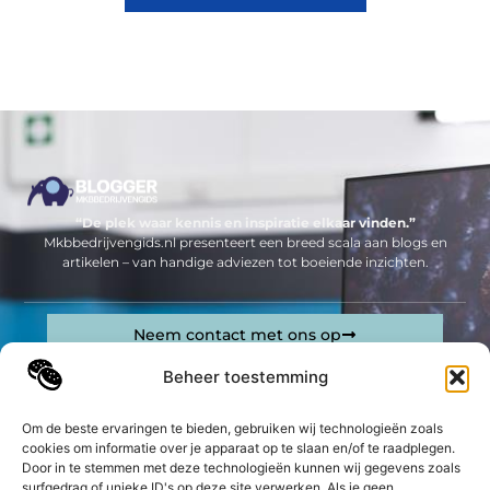
“De plek waar kennis en inspiratie elkaar vinden.”
Mkbbedrijvengids.nl presenteert een breed scala aan blogs en
artikelen – van handige adviezen tot boeiende inzichten.
Neem contact met ons op
Sitelinks
Beheer toestemming
Bericht categorie
Geld verdienen op internet: jouw complete gids om online inkomsten te genereren
Om de beste ervaringen te bieden, gebruiken wij technologieën zoals
cookies om informatie over je apparaat op te slaan en/of te raadplegen.
Door in te stemmen met deze technologieën kunnen wij gegevens zoals
De best gelezen stukken op een rij
surfgedrag of unieke ID's op deze site verwerken. Als je geen