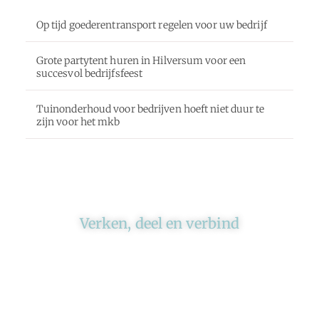
Op tijd goederentransport regelen voor uw bedrijf
Grote partytent huren in Hilversum voor een
succesvol bedrijfsfeest
Tuinonderhoud voor bedrijven hoeft niet duur te
zijn voor het mkb
Verken, deel en verbind
Ons platform brengt schrijvers en lezers
samen. Of het nu gaat om meningen of
lifestyle, iedereen kan meedoen. Vertel jouw
verhaal of lees dat van iemand anders.