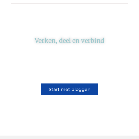
Verken, deel en verbind
Ons platform brengt schrijvers en lezers
samen. Of het nu gaat om meningen of
lifestyle, iedereen kan meedoen. Vertel jouw
verhaal of lees dat van iemand anders.
Start met bloggen