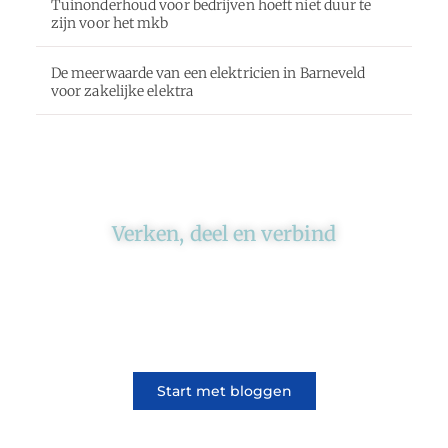
Tuinonderhoud voor bedrijven hoeft niet duur te
zijn voor het mkb
De meerwaarde van een elektricien in Barneveld
voor zakelijke elektra
Verken, deel en verbind
Ons platform brengt schrijvers en lezers
samen. Of het nu gaat om meningen of
lifestyle, iedereen kan meedoen. Vertel jouw
verhaal of lees dat van iemand anders.
Start met bloggen