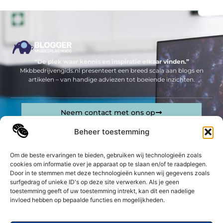
“De plek waar kennis en inspiratie elkaar vinden.”
Mkbbedrijvengids.nl presenteert een breed scala aan blogs en
artikelen – van handige adviezen tot boeiende inzichten.
Neem contact met ons op
Sitelinks
Beheer toestemming
Bericht categorie
Geld verdienen op internet: jouw complete gids om online inkomsten te genereren
Om de beste ervaringen te bieden, gebruiken wij technologieën zoals
cookies om informatie over je apparaat op te slaan en/of te raadplegen.
Door in te stemmen met deze technologieën kunnen wij gegevens zoals
De best gelezen stukken op een rij
surfgedrag of unieke ID's op deze site verwerken. Als je geen
Cilindersloten
toestemming geeft of uw toestemming intrekt, kan dit een nadelige
Het belang van UX Design in de dienstverlening van
invloed hebben op bepaalde functies en mogelijkheden.
Design Agencies
Hoe ga je je auto overzetten van zaak naar privé?