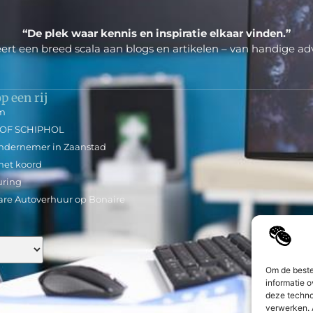
“De plek waar kennis en inspiratie elkaar vinden.”
ert een breed scala aan blogs en artikelen – van handige adv
p een rij
em
 OF SCHIPHOL
sondernemer in Zaanstad
 met koord
uring
are Autoverhuur op Bonaire
Om de beste
informatie o
deze techno
verwerken. 