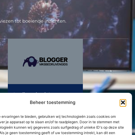
iezen tot boeiende inzichten.
Goedkope loodgieter
Amsterdam? Budget
Beheer toestemming
loodgieter!
Lees Verder »
 ervaringen te bieden, gebruiken wij technologieën zoals cookies om
ver je apparaat op te slaan en/of te raadplegen. Door in te stemmen met
logieën kunnen wij gegevens zoals surfgedrag of unieke ID's op deze site
Neem contact met ons op
Als je geen toestemming geeft of uw toestemming intrekt, kan dit een