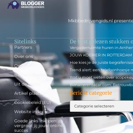
Mkbbedrijvengids.nl presente
Sitelinks
De best gelezen stukken o
Partners
Vergaderruimte huren in Arnh
JOUW KOERIER IN ROTTERDAM
Over ons
Hoe kies je de juiste begrafeni
Ons team
Trend alert: een telefoonhoesje
Beroemdheden
Wat u moet weten over scopeke
Uit de Media
Bonairerentacar.com: Betrouwb
Bericht categorie
Artikel plaatsen
Cookiebeleid (EU)
Website index
Goede links inkopen: zo
vergroot jij jouw online
succes