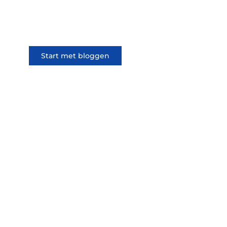
iedereen kan meedoen. Vertel
jouw verhaal of lees dat van
iemand anders.
Start met bloggen