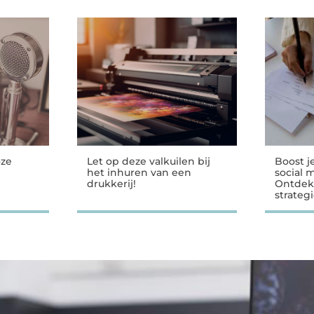
oze
Let op deze valkuilen bij
Boost j
het inhuren van een
social 
drukkerij!
Ontdek
strateg