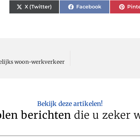
X (Twitter)
Facebook
Pint
gelijks woon-werkverkeer
Bekijk deze artikelen!
len berichten
die u zeker w