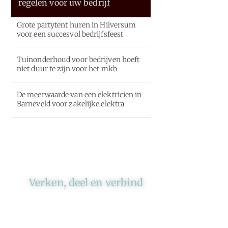
regelen voor uw bedrijf
Grote partytent huren in Hilversum
voor een succesvol bedrijfsfeest
Tuinonderhoud voor bedrijven hoeft
niet duur te zijn voor het mkb
De meerwaarde van een elektricien in
Barneveld voor zakelijke elektra
Verken, deel en verbind
Ons platform brengt schrijvers
en lezers samen. Of het nu gaat
om meningen of lifestyle,