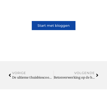
samen. Of het nu gaat om meningen of
lifestyle, iedereen kan meedoen. Vertel jouw
verhaal of lees dat van iemand anders.
Start met bloggen
VORIGE
VOLGENDE
De ultieme thuisbioscoop: zo maak je hem compleet
Betonverwerking op de bouwplaats: innovaties en technieken