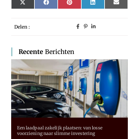
X
Facebook
Pinterest
LinkedIn
Email
(Twitter)
Delen :
Recente
Berichten
Een laadpaal zakelijk plaatsen: van losse
voorziening naar slimme investering