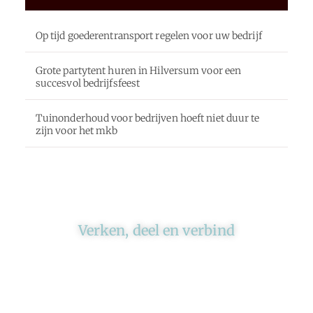
Op tijd goederentransport regelen voor uw bedrijf
Grote partytent huren in Hilversum voor een
succesvol bedrijfsfeest
Tuinonderhoud voor bedrijven hoeft niet duur te
zijn voor het mkb
Verken, deel en verbind
Ons platform brengt schrijvers en lezers
samen. Of het nu gaat om meningen of
lifestyle, iedereen kan meedoen. Vertel jouw
verhaal of lees dat van iemand anders.