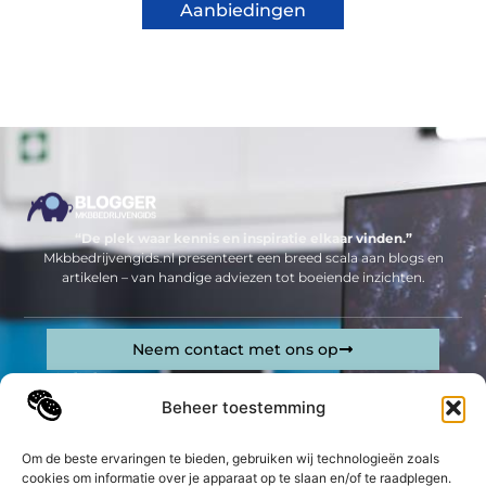
Aanbiedingen
“De plek waar kennis en inspiratie elkaar vinden.”
Mkbbedrijvengids.nl presenteert een breed scala aan blogs en
artikelen – van handige adviezen tot boeiende inzichten.
Neem contact met ons op
Sitelinks
Beheer toestemming
Bericht categorie
Geld verdienen op internet: jouw complete gids om online inkomsten te genereren
Om de beste ervaringen te bieden, gebruiken wij technologieën zoals
cookies om informatie over je apparaat op te slaan en/of te raadplegen.