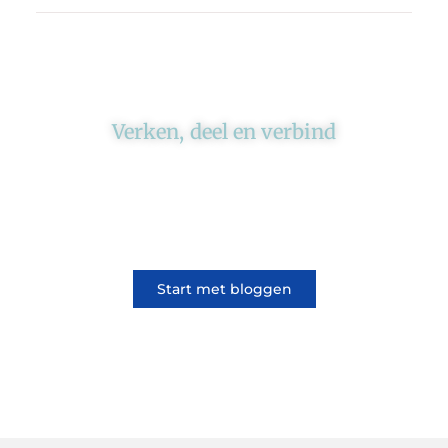
Verken, deel en verbind
Ons platform brengt schrijvers en lezers
samen. Of het nu gaat om meningen of
lifestyle, iedereen kan meedoen. Vertel jouw
verhaal of lees dat van iemand anders.
Start met bloggen