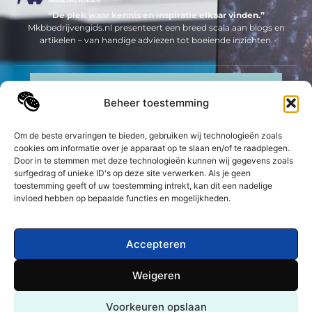
“De plek waar kennis en inspiratie elkaar vinden.”
Mkbbedrijvengids.nl presenteert een breed scala aan blogs en
artikelen – van handige adviezen tot boeiende inzichten.
Neem contact met ons op
Beheer toestemming
Sitelinks
Bericht categorie
Om de beste ervaringen te bieden, gebruiken wij technologieën zoals
Geld verdienen op internet: jouw complete gids om online inkomsten te genereren
cookies om informatie over je apparaat op te slaan en/of te raadplegen.
Door in te stemmen met deze technologieën kunnen wij gegevens zoals
surfgedrag of unieke ID's op deze site verwerken. Als je geen
De best gelezen stukken op een rij
toestemming geeft of uw toestemming intrekt, kan dit een nadelige
Tipi glamping
invloed hebben op bepaalde functies en mogelijkheden.
Energie in 2024. Alle veranderingen op een rij
Hoe geef je een magisch verjaardagsfeest?
Accepteren
De voordelen van kunststof kozijnen: Een slimme
keuze voor modern wonen
Weigeren
Probeer een rollator eerst uit voordat je deze aanschaft
Top
Attentie ZZP’er
Voorkeuren opslaan