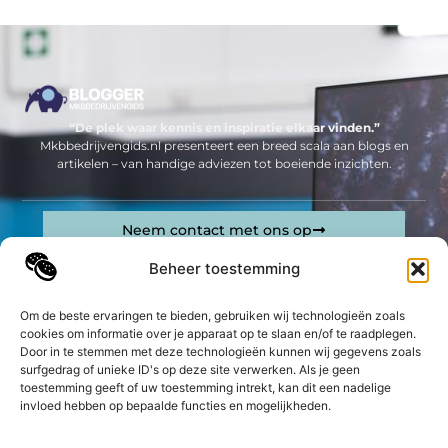
“De plek waar kennis en inspiratie elkaar vinden.”
Mkbbedrijvengids.nl presenteert een breed scala aan blogs en
artikelen – van handige adviezen tot boeiende inzichten.
Neem contact met ons op
Sitelinks
Beheer toestemming
Bericht categorie
Geld verdienen op internet: jouw complete gids om online inkomsten te genereren
Om de beste ervaringen te bieden, gebruiken wij technologieën zoals
cookies om informatie over je apparaat op te slaan en/of te raadplegen.
Door in te stemmen met deze technologieën kunnen wij gegevens zoals
De best gelezen stukken op een rij
surfgedrag of unieke ID's op deze site verwerken. Als je geen
Hoe lang moet een SEO tekst zijn?
toestemming geeft of uw toestemming intrekt, kan dit een nadelige
De luxe en logica van een overloopzwembad
invloed hebben op bepaalde functies en mogelijkheden.
Diy: creëer sfeer in je keuken met een peper en
zoutmolen van hout