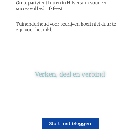
Grote partytent huren in Hilversum voor een
succesvol bedrijfsfeest
Tuinonderhoud voor bedrijven hoeft niet duur te
zijn voor het mkb
Verken, deel en verbind
Ons platform brengt schrijvers en lezers
samen. Of het nu gaat om meningen of
lifestyle, iedereen kan meedoen. Vertel jouw
verhaal of lees dat van iemand anders.
Start met bloggen