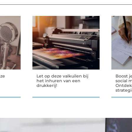
oze
Let op deze valkuilen bij
Boost j
het inhuren van een
social 
drukkerij!
Ontdek
strateg