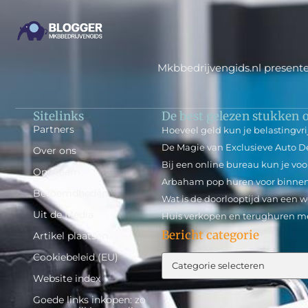
Mkbbedrijvengids.nl presente
Sitelinks
De best gelezen stukken o
Partners
Hoeveel geld kun je belastingvri
De Magie van Exclusieve Auto De
Over ons
Bij een online bureau kun je voo
Ons team
Arbaham pop huren voor binne
Beroemdheden
Wat is de doorlooptijd van een 
Uit de Media
Huis verkopen en terughuren m
Bericht categorie
Artikel plaatsen
Cookiebeleid (EU)
Website index
Goede links inkopen: zo