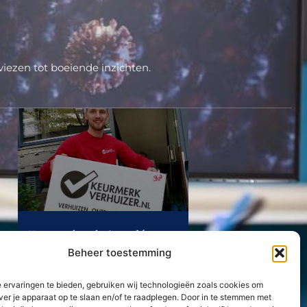
iezen tot boeiende inzichten.
Keurmerkverhuizer; dé
verhuizer in uw regio
Beheer toestemming
Lees Verder »
 ervaringen te bieden, gebruiken wij technologieën zoals cookies om
ver je apparaat op te slaan en/of te raadplegen. Door in te stemmen met
Neem contact met ons op