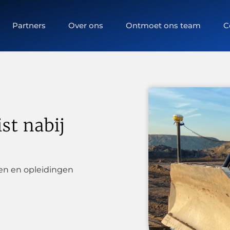
Partners
Over ons
Ontmoet ons team
C
st nabij
n en opleidingen