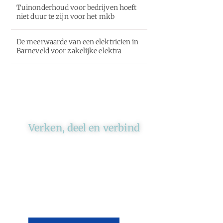
Tuinonderhoud voor bedrijven hoeft
niet duur te zijn voor het mkb
De meerwaarde van een elektricien in
Barneveld voor zakelijke elektra
Verken, deel en verbind
Ons platform brengt schrijvers
en lezers samen. Of het nu gaat
om meningen of lifestyle,
iedereen kan meedoen. Vertel
jouw verhaal of lees dat van
iemand anders.