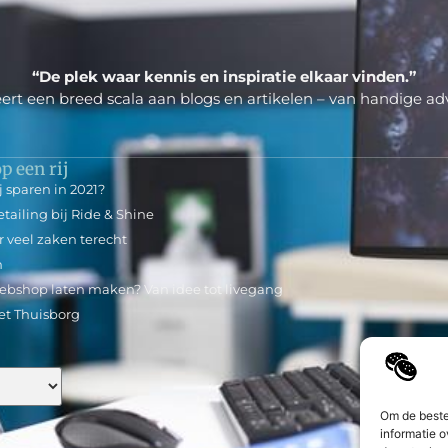
“De plek waar kennis en inspiratie elkaar vinden.”
ert een breed scala aan blogs en artikelen – van handige adv
p een rij
j sparen in 2021?
tailing bij Ride & Shine
r veel zaken terecht
n
webshop laten maken? Van idee tot livegang
et Thuisborg
Om de beste
informatie o