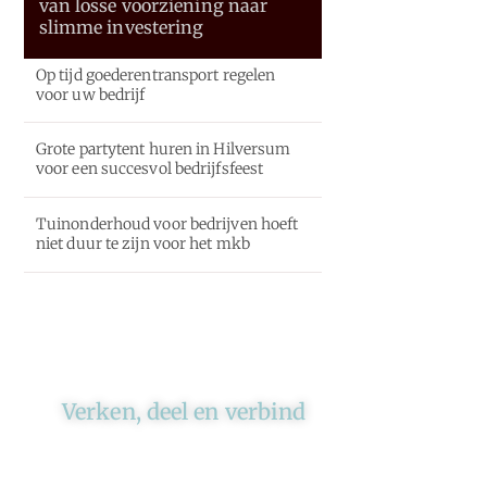
van losse voorziening naar
slimme investering
Op tijd goederentransport regelen
voor uw bedrijf
Grote partytent huren in Hilversum
voor een succesvol bedrijfsfeest
Tuinonderhoud voor bedrijven hoeft
niet duur te zijn voor het mkb
Verken, deel en verbind
Ons platform brengt schrijvers
en lezers samen. Of het nu gaat