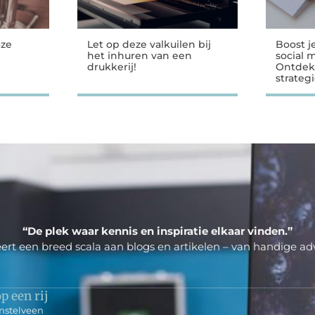
oze
Let op deze valkuilen bij
Boost j
het inhuren van een
social 
drukkerij!
Ontdek
strateg
“De plek waar kennis en inspiratie elkaar vinden.”
ert een breed scala aan blogs en artikelen – van handige adv
p een rij
mstelveen