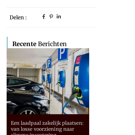
Delen :
Recente
Berichten
Een laadpaal zakelijk plaatsen:
van losse voorziening naar
slimme investering