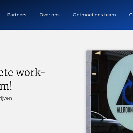
Partners
Over ons
Ontmoet ons team
C
ete work-
am!
ijven