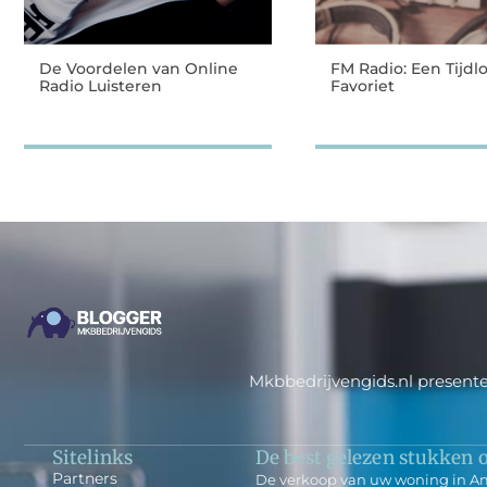
De Voordelen van Online
FM Radio: Een Tijdl
Radio Luisteren
Favoriet
Mkbbedrijvengids.nl presente
Sitelinks
De best gelezen stukken o
Partners
De verkoop van uw woning in A