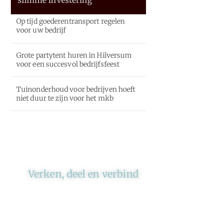
Op tijd goederentransport regelen
voor uw bedrijf
Grote partytent huren in Hilversum
voor een succesvol bedrijfsfeest
Tuinonderhoud voor bedrijven hoeft
niet duur te zijn voor het mkb
Verken, deel en verbind
Ons platform brengt schrijvers
en lezers samen. Of het nu gaat
om meningen of lifestyle,