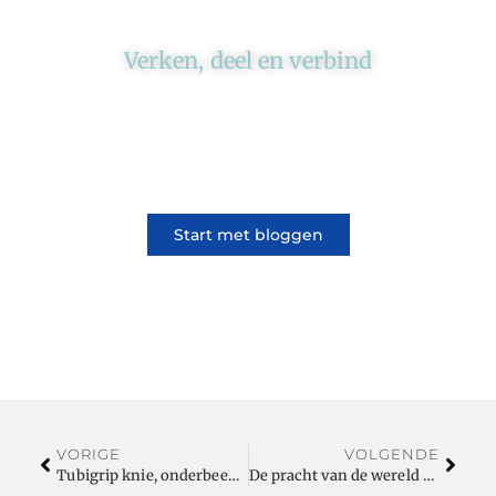
Verken, deel en verbind
Ons platform brengt schrijvers en lezers
samen. Of het nu gaat om meningen of
lifestyle, iedereen kan meedoen. Vertel jouw
verhaal of lees dat van iemand anders.
Start met bloggen
VORIGE
VOLGENDE
Tubigrip knie, onderbeen en schouder kopen?
De pracht van de wereld bij jou in huis