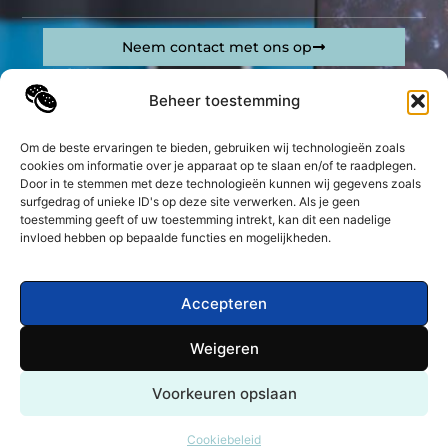
Neem contact met ons op
Sitelinks
Beheer toestemming
Bericht categorie
Geld verdienen op internet: jouw complete gids om online inkomsten te genereren
Om de beste ervaringen te bieden, gebruiken wij technologieën zoals
cookies om informatie over je apparaat op te slaan en/of te raadplegen.
De best gelezen stukken op een rij
Door in te stemmen met deze technologieën kunnen wij gegevens zoals
Relatietherapie Veenendaal
surfgedrag of unieke ID's op deze site verwerken. Als je geen
toestemming geeft of uw toestemming intrekt, kan dit een nadelige
Wat doet een slotenmaker?
invloed hebben op bepaalde functies en mogelijkheden.
Ga voor veilig en zorg voor professionele bouw
werkkleding!
Rolluiken Prijzen: Wat kost het comfort en de
Accepteren
veiligheid?
Alles wat je moet weten over massage guns
Weigeren
Inzicht in de regels en voorschriften voor
Top
aanhangwagens op een rijtje
Voorkeuren opslaan
@2025 -
www.mkbbedrijvengids.nl.
All Right
Reserved.
Cookiebeleid