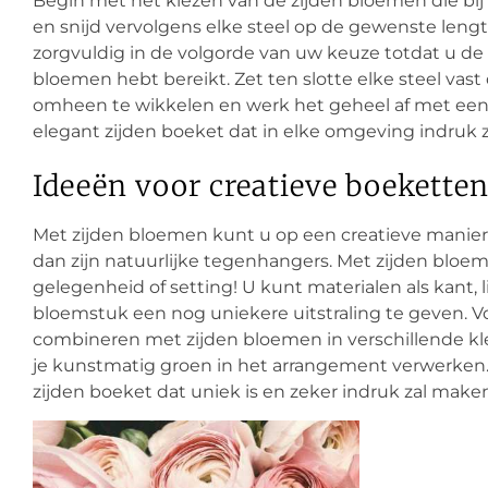
Begin met het kiezen van de zijden bloemen die b
en snijd vervolgens elke steel op de gewenste lengt
zorgvuldig in de volgorde van uw keuze totdat u de
bloemen hebt bereikt. Zet ten slotte elke steel va
omheen te wikkelen en werk het geheel af met een l
elegant zijden boeket dat in elke omgeving indruk 
Ideeën voor creatieve boekette
Met zijden bloemen kunt u op een creatieve manie
dan zijn natuurlijke tegenhangers. Met zijden bloe
gelegenheid of setting! U kunt materialen als kant,
bloemstuk een nog uniekere uitstraling te geven. Vo
combineren met zijden bloemen in verschillende kle
je kunstmatig groen in het arrangement verwerken.
zijden boeket dat uniek is en zeker indruk zal make