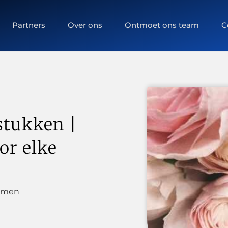
Partners
Over ons
Ontmoet ons team
C
stukken |
or elke
emen