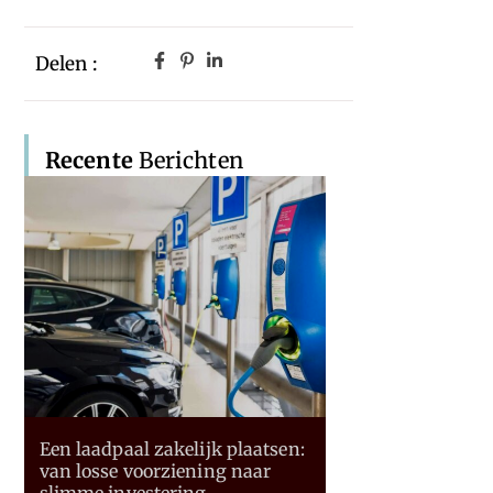
Delen :
Recente
Berichten
Een laadpaal zakelijk plaatsen:
van losse voorziening naar
slimme investering