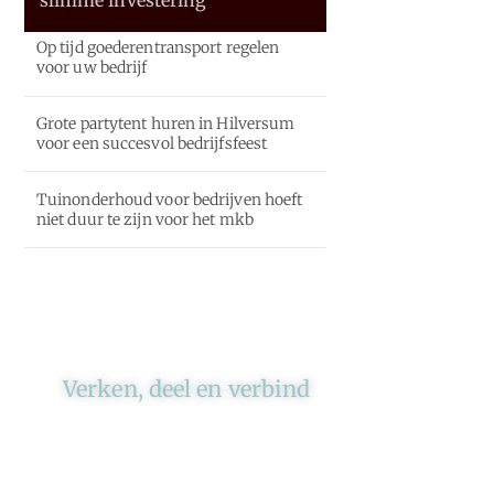
Op tijd goederentransport regelen
voor uw bedrijf
Grote partytent huren in Hilversum
voor een succesvol bedrijfsfeest
Tuinonderhoud voor bedrijven hoeft
niet duur te zijn voor het mkb
Verken, deel en verbind
Ons platform brengt schrijvers
en lezers samen. Of het nu gaat
om meningen of lifestyle,