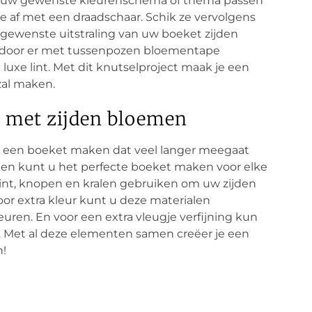
ij uw gewenste kleurenschema of thema passen
e af met een draadschaar. Schik ze vervolgens
 gewenste uitstraling van uw boeket zijden
st door er met tussenpozen bloementape
uxe lint. Met dit knutselproject maak je een
zal maken.
n met zijden bloemen
r een boeket maken dat veel langer meegaat
men kunt u het perfecte boeket maken voor elke
 lint, knopen en kralen gebruiken om uw zijden
or extra kleur kunt u deze materialen
uren. En voor een extra vleugje verfijning kun
 Met al deze elementen samen creëer je een
n!