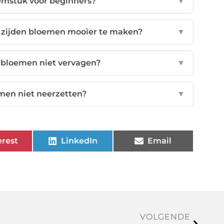
emstuk voor beginners?
▼
 zijden bloemen mooier te maken?
▼
n bloemen niet vervagen?
▼
men niet neerzetten?
▼
erest
LinkedIn
Email
VOLGENDE