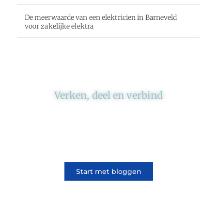
De meerwaarde van een elektricien in Barneveld
voor zakelijke elektra
Verken, deel en verbind
Ons platform brengt schrijvers en lezers
samen. Of het nu gaat om meningen of
lifestyle, iedereen kan meedoen. Vertel jouw
verhaal of lees dat van iemand anders.
Start met bloggen