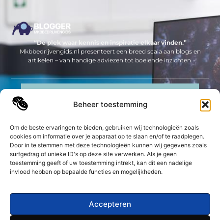
“De plek waar kennis en inspiratie elkaar vinden.”
Mkbbedrijvengids.nl presenteert een breed scala aan blogs en
artikelen – van handige adviezen tot boeiende inzichten.
Neem contact met ons op
Beheer toestemming
Sitelinks
Bericht categorie
Om de beste ervaringen te bieden, gebruiken wij technologieën zoals
Geld verdienen op internet: jouw complete gids om online inkomsten te genereren
cookies om informatie over je apparaat op te slaan en/of te raadplegen.
Door in te stemmen met deze technologieën kunnen wij gegevens zoals
surfgedrag of unieke ID's op deze site verwerken. Als je geen
De best gelezen stukken op een rij
toestemming geeft of uw toestemming intrekt, kan dit een nadelige
Top 5 trampolinetrends van dit moment
invloed hebben op bepaalde functies en mogelijkheden.
Hoe je je relatie sterk en gezond houdt
Welke streaming bedrijven zijn het meest interessant?
Accepteren
Kledingkast nodig? Kijk eerst eens bij 123Kledingkast.nl
De voordelen van een lifecoach voor ondernemers in