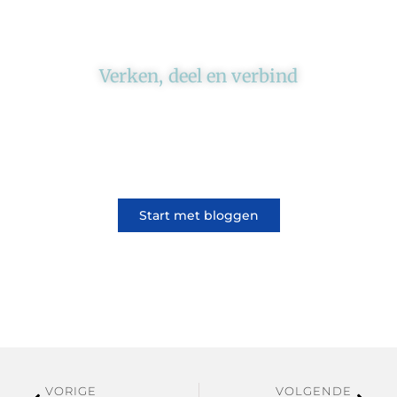
Verken, deel en verbind
Ons platform brengt schrijvers en lezers
samen. Of het nu gaat om meningen of
lifestyle, iedereen kan meedoen. Vertel jouw
verhaal of lees dat van iemand anders.
Start met bloggen
VORIGE
VOLGENDE