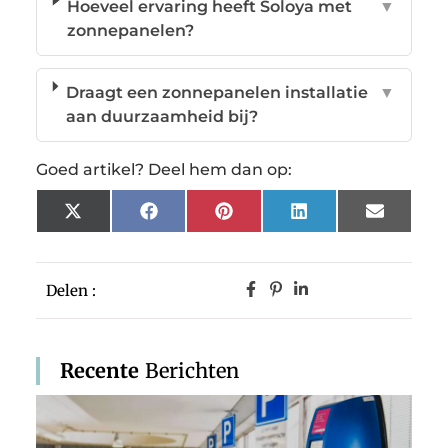
Hoeveel ervaring heeft Soloya met
▼
zonnepanelen?
Draagt een zonnepanelen installatie
▼
aan duurzaamheid bij?
Goed artikel? Deel hem dan op:
X
Facebook
Pinterest
LinkedIn
Email
(Twitter)
Delen :
Recente
Berichten