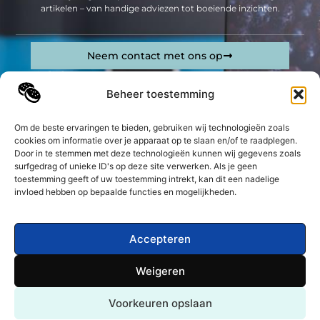
artikelen – van handige adviezen tot boeiende inzichten.
Neem contact met ons op
Sitelinks
Beheer toestemming
Bericht categorie
Geld verdienen op internet: jouw complete gids om online inkomsten te genereren
Om de beste ervaringen te bieden, gebruiken wij technologieën zoals
cookies om informatie over je apparaat op te slaan en/of te raadplegen.
De best gelezen stukken op een rij
Door in te stemmen met deze technologieën kunnen wij gegevens zoals
Volledig salaris tijdens omscholing naar de zorg
surfgedrag of unieke ID's op deze site verwerken. Als je geen
toestemming geeft of uw toestemming intrekt, kan dit een nadelige
Jewel Software voor veilige winterwegen
invloed hebben op bepaalde functies en mogelijkheden.
Mondhygiënist in ’s Gravenzande
Beveiliging bedrijven en beveiligingssystemen: een
krachtige combinatie voor optimale veiligheid
Accepteren
De toekomst van woningontruiming: efficiëntie en
zorgvuldigheid
Weigeren
Een online marketingbureau is de echte partner van je
Top
bedrijf
Voorkeuren opslaan