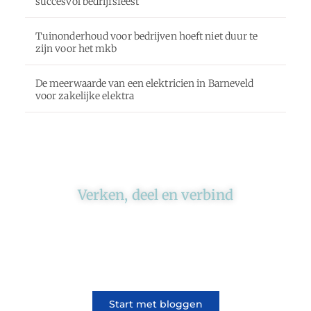
succesvol bedrijfsfeest
Tuinonderhoud voor bedrijven hoeft niet duur te
zijn voor het mkb
De meerwaarde van een elektricien in Barneveld
voor zakelijke elektra
Verken, deel en verbind
Ons platform brengt schrijvers en lezers
samen. Of het nu gaat om meningen of
lifestyle, iedereen kan meedoen. Vertel jouw
verhaal of lees dat van iemand anders.
Start met bloggen