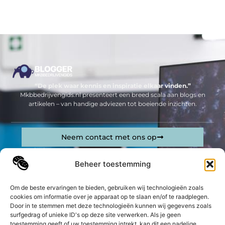
“De plek waar kennis en inspiratie elkaar vinden.”
Mkbbedrijvengids.nl presenteert een breed scala aan blogs en
artikelen – van handige adviezen tot boeiende inzichten.
Neem contact met ons op
Sitelinks
Beheer toestemming
Bericht categorie
Geld verdienen op internet: jouw complete gids om online inkomsten te genereren
Om de beste ervaringen te bieden, gebruiken wij technologieën zoals
cookies om informatie over je apparaat op te slaan en/of te raadplegen.
De best gelezen stukken op een rij
Door in te stemmen met deze technologieën kunnen wij gegevens zoals
Ontdek de voordelen van een PMU Opleiding bij
surfgedrag of unieke ID's op deze site verwerken. Als je geen
SkinQuip
toestemming geeft of uw toestemming intrekt, kan dit een nadelige