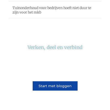
Tuinonderhoud voor bedrijven hoeft niet duur te
zijn voor het mkb
Verken, deel en verbind
Ons platform brengt schrijvers en lezers
samen. Of het nu gaat om meningen of
lifestyle, iedereen kan meedoen. Vertel jouw
verhaal of lees dat van iemand anders.
Start met bloggen