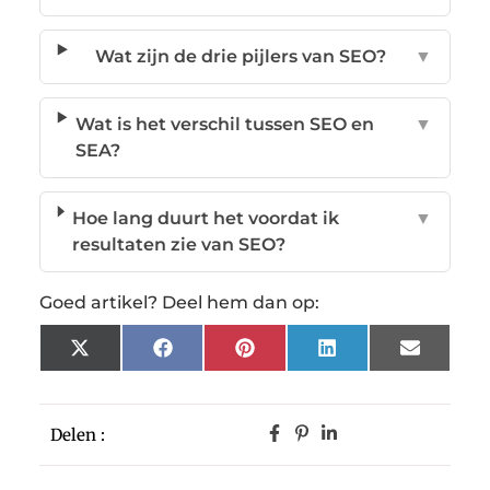
Wat zijn de drie pijlers van SEO?
▼
Wat is het verschil tussen SEO en
▼
SEA?
Hoe lang duurt het voordat ik
▼
resultaten zie van SEO?
Goed artikel? Deel hem dan op:
X
Facebook
Pinterest
LinkedIn
Email
(Twitter)
Delen :