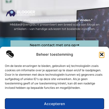
“De plek waar kennis en inspiratie elkaar vinden.”
Mkbbedrijvengids.nl presenteert een breed scala aan blogs en
artikelen – van handige adviezen tot boeiende inzichten.
Neem contact met ons op
Sitelinks
Beheer toestemming
Bericht categorie
Geld verdienen op internet: jouw complete gids om online inkomsten te genereren
Om de beste ervaringen te bieden, gebruiken wij technologieën zoals
cookies om informatie over je apparaat op te slaan en/of te raadplegen.
Door in te stemmen met deze technologieën kunnen wij gegevens zoals
De best gelezen stukken op een rij
surfgedrag of unieke ID's op deze site verwerken. Als je geen
Dit zijn Voor- en nadelen van aluminium jaloezieën
toestemming geeft of uw toestemming intrekt, kan dit een nadelige
Betaalbare zorg bij de dierenarts voor uw kat
invloed hebben op bepaalde functies en mogelijkheden.
Transportbedrijf
Je badkamer totaal renoveren? Ontdek de troeven van
Accepteren
keramische tegels