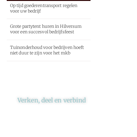
Op tijd goederentransport regelen
voor uw bedrijf
Grote partytent huren in Hilversum
voor een succesvol bedrijfsfeest
Tuinonderhoud voor bedrijven hoeft
niet duur te zijn voor het mkb
Verken, deel en verbind
Ons platform brengt schrijvers
en lezers samen. Of het nu gaat
om meningen of lifestyle,
iedereen kan meedoen. Vertel
jouw verhaal of lees dat van