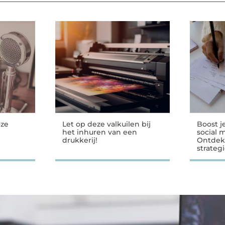
oze
Let op deze valkuilen bij
Boost j
het inhuren van een
social 
drukkerij!
Ontdek
strateg