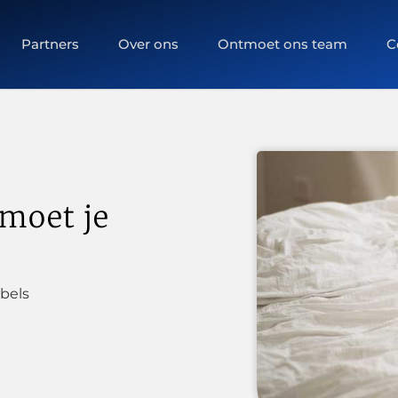
Partners
Over ons
Ontmoet ons team
C
moet je
bels