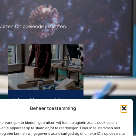
iezen tot boeiende inzichten.
Belangrijkste voordelen van
het aanbieden van
Beheer toestemming
relatiegeschenken aan
klanten en medewerkers
 ervaringen te bieden, gebruiken wij technologieën zoals cookies om
Lees Verder »
ver je apparaat op te slaan en/of te raadplegen. Door in te stemmen met
logieën kunnen wij gegevens zoals surfgedrag of unieke ID's op deze site