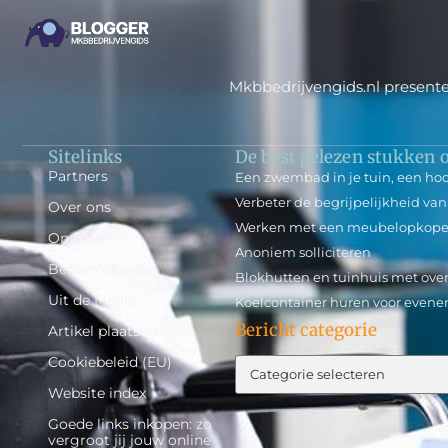
Mkbbedrijvengids.nl presente
Sitelinks
De best gelezen stukken o
Partners
Een zwembad in je tuin, een ho
Verbeter de begrijpelijkheid van
Over ons
Werken met een meubelopkoper
Ons team
Anoniem solliciteren
Beroemdheden
Blokhutten en tuinhuis met ove
Uit de Media
Koelcontainer huren voor evene
Bericht categorie
Artikel plaatsen
Cookiebeleid (EU)
Website index
Goede links inkopen: zo
vergroot jij jouw online