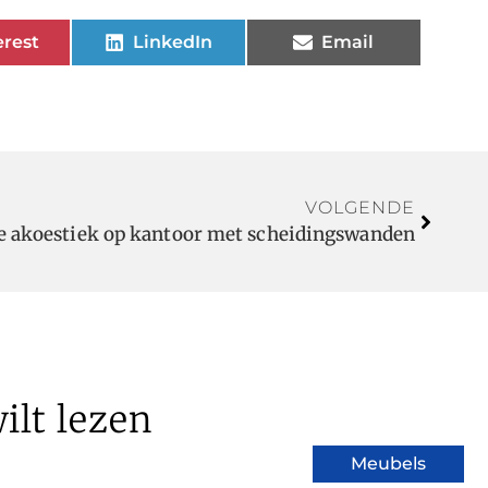
erest
LinkedIn
Email
VOLGENDE
re akoestiek op kantoor met scheidingswanden
ilt lezen
Meubels