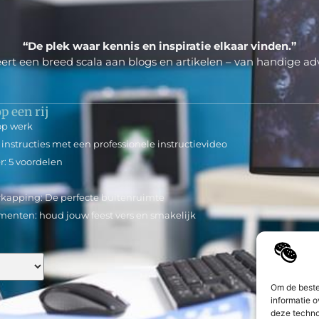
“De plek waar kennis en inspiratie elkaar vinden.”
ert een breed scala aan blogs en artikelen – van handige adv
p een rij
op werk
 instructies met een professionele instructievideo
: 5 voordelen
rkapping: De perfecte buitenruimte
menten: houd jouw feest vers en smakelijk
Om de beste
informatie o
deze techno