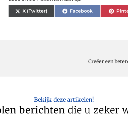
X (Twitter)
Facebook
Pint
Creëer een bete
Bekijk deze artikelen!
len berichten
die u zeker w