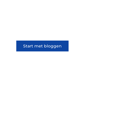
en lezers samen. Of het nu gaat
om meningen of lifestyle,
iedereen kan meedoen. Vertel
jouw verhaal of lees dat van
iemand anders.
Start met bloggen