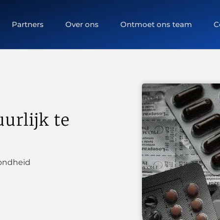
Partners
Over ons
Ontmoet ons team
C
urlijk te
ondheid