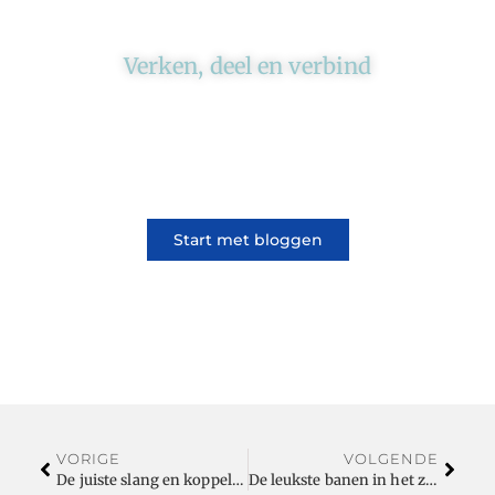
Verken, deel en verbind
Ons platform brengt schrijvers en lezers
samen. Of het nu gaat om meningen of
lifestyle, iedereen kan meedoen. Vertel jouw
verhaal of lees dat van iemand anders.
Start met bloggen
VORIGE
VOLGENDE
De juiste slang en koppeling voor elke chemische toepassing
De leukste banen in het ziekenhuis via Jouwzorgbaan.nl