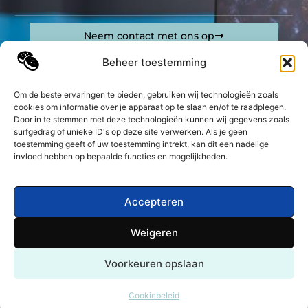
Neem contact met ons op
Sitelinks
Beheer toestemming
Bericht categorie
Geld verdienen op internet: jouw complete gids om online inkomsten te genereren
Om de beste ervaringen te bieden, gebruiken wij technologieën zoals
cookies om informatie over je apparaat op te slaan en/of te raadplegen.
Door in te stemmen met deze technologieën kunnen wij gegevens zoals
De best gelezen stukken op een rij
surfgedrag of unieke ID's op deze site verwerken. Als je geen
Hoe wordt een legionella beheersplan geformuleerd?
toestemming geeft of uw toestemming intrekt, kan dit een nadelige
Het belang van Zwangerschapskleding: Comfort en
invloed hebben op bepaalde functies en mogelijkheden.
Stijl voor aanstaande Moeders
Beste hondenvoer voor kleine honden: Is graanvrij
hondenvoer de juiste keuze?
Accepteren
Adviesbureau in de zorg: waarom jij dit nodig hebt
Weigeren
Een uitje plannen bij de escaperoom nabij Winterswijk
Top
Behandeling van hooikoorts
Voorkeuren opslaan
@2025 -
www.mkbbedrijvengids.nl.
All Right
Reserved.
Cookiebeleid