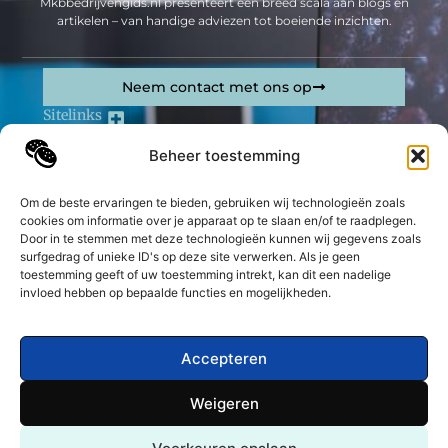
Mkbbedrijvengids.nl presenteert een breed scala aan blogs en
artikelen – van handige adviezen tot boeiende inzichten.
Neem contact met ons op
Sitelinks
Bericht categorie
Beheer toestemming
Geld verdienen op internet: jouw complete gids om online inkomsten te genereren
Om de beste ervaringen te bieden, gebruiken wij technologieën zoals
De best gelezen stukken op een rij
cookies om informatie over je apparaat op te slaan en/of te raadplegen.
Vijf hardnekkige misverstanden over het digitaliseren
Door in te stemmen met deze technologieën kunnen wij gegevens zoals
van een archief
surfgedrag of unieke ID's op deze site verwerken. Als je geen
toestemming geeft of uw toestemming intrekt, kan dit een nadelige
Vier herfstlaarzen die je nu moet gaan dragen
invloed hebben op bepaalde functies en mogelijkheden.
Originele housewarming cadeautjes: maak hun
nieuwe huis voel als thuis
Opblaasbare Badkuip: De perfecte oplossing voor een
Accepteren
kleine badkamer
De oorsprong van Tentpro: jouw partner in
Weigeren
buitenavonturen
Top
Een balenpers kopen en kosten verlagen