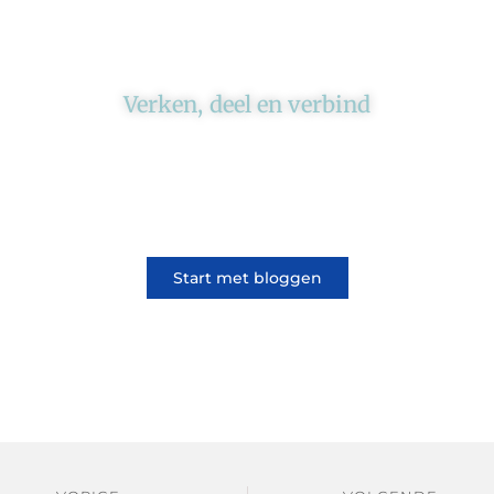
Verken, deel en verbind
Ons platform brengt schrijvers en lezers
samen. Of het nu gaat om meningen of
lifestyle, iedereen kan meedoen. Vertel jouw
verhaal of lees dat van iemand anders.
Start met bloggen