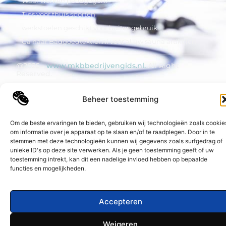
Waar werken pedagogen?
Tips voor thuis sporten
werkstoelen geschikt voor buitengebruik
Ga naar Badgoedtextiel.nl voor al uw sauna artikelen
@2025 -
www.mkbbedrijvengids.nl.
All Right
Reserved.
Beheer toestemming
Om de beste ervaringen te bieden, gebruiken wij technologieën zoals cookie
om informatie over je apparaat op te slaan en/of te raadplegen. Door in te
stemmen met deze technologieën kunnen wij gegevens zoals surfgedrag of
unieke ID's op deze site verwerken. Als je geen toestemming geeft of uw
toestemming intrekt, kan dit een nadelige invloed hebben op bepaalde
functies en mogelijkheden.
Accepteren
Weigeren