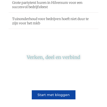
Grote partytent huren in Hilversum voor een
succesvol bedrijfsfeest
Tuinonderhoud voor bedrijven hoeft niet duur te
zijn voor het mkb
Verken, deel en verbind
Ons platform brengt schrijvers en lezers
samen. Of het nu gaat om meningen of
lifestyle, iedereen kan meedoen. Vertel jouw
verhaal of lees dat van iemand anders.
Start met bloggen