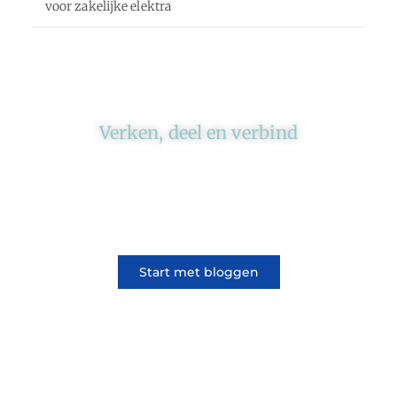
voor zakelijke elektra
Verken, deel en verbind
Ons platform brengt schrijvers en lezers
samen. Of het nu gaat om meningen of
lifestyle, iedereen kan meedoen. Vertel jouw
verhaal of lees dat van iemand anders.
Start met bloggen