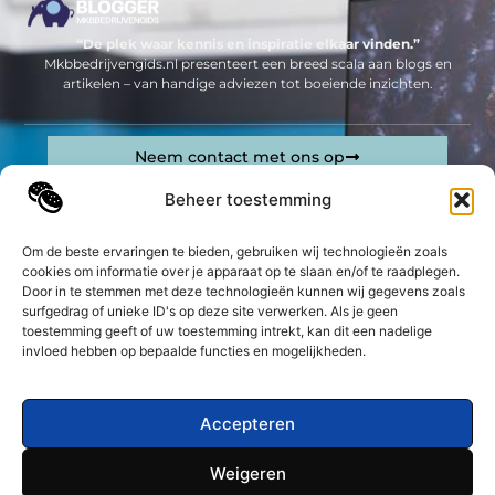
“De plek waar kennis en inspiratie elkaar vinden.”
Mkbbedrijvengids.nl presenteert een breed scala aan blogs en
artikelen – van handige adviezen tot boeiende inzichten.
Neem contact met ons op
Sitelinks
Beheer toestemming
Bericht categorie
Geld verdienen op internet: jouw complete gids om online inkomsten te genereren
Om de beste ervaringen te bieden, gebruiken wij technologieën zoals
cookies om informatie over je apparaat op te slaan en/of te raadplegen.
Door in te stemmen met deze technologieën kunnen wij gegevens zoals
De best gelezen stukken op een rij
surfgedrag of unieke ID's op deze site verwerken. Als je geen
Waar kun je Nox padel racket online kopen?
toestemming geeft of uw toestemming intrekt, kan dit een nadelige
Tandarts Noordwijkerhout nodig? Kies voor kwaliteit
invloed hebben op bepaalde functies en mogelijkheden.
Kalknagels effectief behandelen met lasertechnologie
Nierproblemen bij honden: symptomen, oorzaken en
Accepteren
behandeling
De Witgoed Reparatie Centrale: altijd én overal!
Weigeren
Vijverpomp en Opzetzwembad: Essentiële Producten
Top