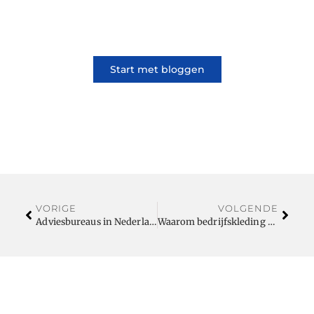
lifestyle, iedereen kan meedoen. Vertel jouw
verhaal of lees dat van iemand anders.
Start met bloggen
VORIGE
VOLGENDE
Adviesbureaus in Nederland als strategische sparringpartner
Waarom bedrijfskleding Rotterdam jouw bedrijf voorziet van top bedrijfskleding