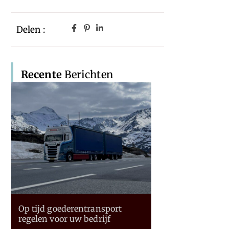
Delen :
Recente
Berichten
Op tijd goederentransport
regelen voor uw bedrijf