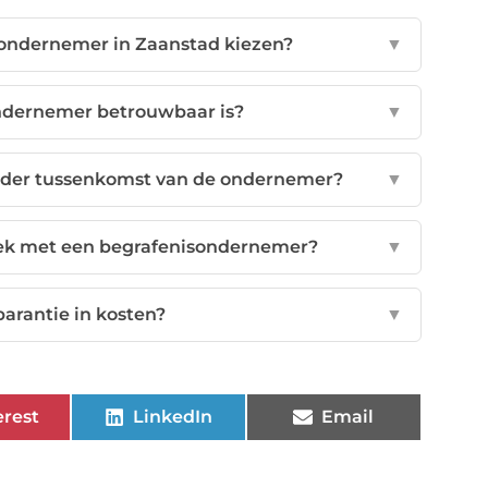
sondernemer in Zaanstad kiezen?
▼
ondernemer betrouwbaar is?
▼
onder tussenkomst van de ondernemer?
▼
prek met een begrafenisondernemer?
▼
parantie in kosten?
▼
erest
LinkedIn
Email