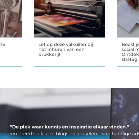
oze
Let op deze valkuilen bij
Boost j
het inhuren van een
social 
drukkerij!
Ontdek
strateg
“De plek waar kennis en inspiratie elkaar vinden.”
ert een breed scala aan blogs en artikelen – van handige adv