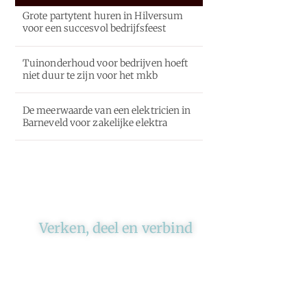
Grote partytent huren in Hilversum
voor een succesvol bedrijfsfeest
Tuinonderhoud voor bedrijven hoeft
niet duur te zijn voor het mkb
De meerwaarde van een elektricien in
Barneveld voor zakelijke elektra
Verken, deel en verbind
Ons platform brengt schrijvers
en lezers samen. Of het nu gaat
om meningen of lifestyle,
iedereen kan meedoen. Vertel