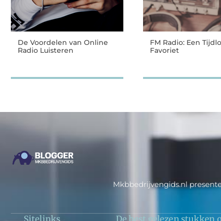
De Voordelen van Online
FM Radio: Een Tijdl
Radio Luisteren
Favoriet
Mkbbedrijvengids.nl presente
Sitelinks
De best gelezen stukken o