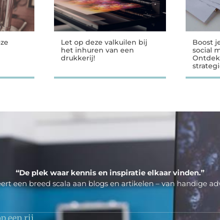
oze
Let op deze valkuilen bij
Boost j
het inhuren van een
social 
drukkerij!
Ontdek
strateg
“De plek waar kennis en inspiratie elkaar vinden.”
ert een breed scala aan blogs en artikelen – van handige adv
p een rij