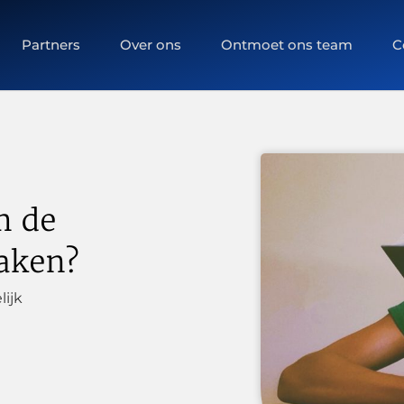
Partners
Over ons
Ontmoet ons team
C
m de
maken?
lijk