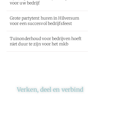
voor uw bedrijf
Grote partytent huren in Hilversum
voor een succesvol bedrijfsfeest
Tuinonderhoud voor bedrijven hoeft
niet duur te zijn voor het mkb
Verken, deel en verbind
Ons platform brengt schrijvers
en lezers samen. Of het nu gaat
om meningen of lifestyle,
iedereen kan meedoen. Vertel
jouw verhaal of lees dat van
iemand anders.