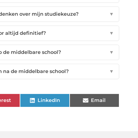
enken over mijn studiekeuze?
▼
r altijd definitief?
▼
op de middelbare school?
▼
n na de middelbare school?
▼
erest
LinkedIn
Email