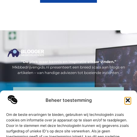
“De plek waar kennis en inspiratie elkaar vinden.”
Mkbbedrijvengids.nl presenteert een breed scala aan blogs en
artikelen – van handige adviezen tot boeiende inzichten.
Neem contact met ons op
Beheer toestemming
Sitelinks
Bericht categorie
Om de beste ervaringen te bieden, gebruiken wij technologieën zoals
Geld verdienen op internet: jouw complete gids om online inkomsten te genereren
cookies om informatie over je apparaat op te slaan en/of te raadplegen.
Door in te stemmen met deze technologieën kunnen wij gegevens zoals
surfgedrag of unieke ID's op deze site verwerken. Als je geen
De best gelezen stukken op een rij
toestemming geeft of uw toestemming intrekt, kan dit een nadelige