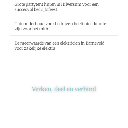
Grote partytent huren in Hilversum voor een
succesvol bedrijfsfeest
Tuinonderhoud voor bedrijven hoeft niet duur te
zijn voor het mkb
De meerwaarde van een elektricien in Barneveld
voor zakelijke elektra
Verken, deel en verbind
Ons platform brengt schrijvers en lezers
samen. Of het nu gaat om meningen of
lifestyle, iedereen kan meedoen. Vertel jouw
verhaal of lees dat van iemand anders.