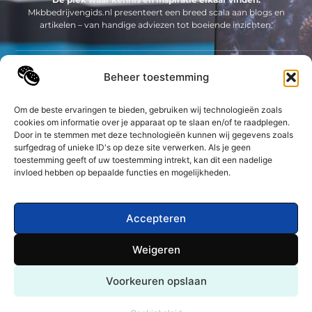
Mkbbedrijvengids.nl presenteert een breed scala aan blogs en
artikelen – van handige adviezen tot boeiende inzichten.
Neem contact met ons op
Beheer toestemming
Sitelinks
Om de beste ervaringen te bieden, gebruiken wij technologieën zoals
Bericht categorie
cookies om informatie over je apparaat op te slaan en/of te raadplegen.
Geld verdienen op internet: jouw complete gids om online inkomsten te genereren
Door in te stemmen met deze technologieën kunnen wij gegevens zoals
surfgedrag of unieke ID's op deze site verwerken. Als je geen
toestemming geeft of uw toestemming intrekt, kan dit een nadelige
De best gelezen stukken op een rij
invloed hebben op bepaalde functies en mogelijkheden.
De ins- en outs van het brandhout in je openhaard
Dit is waarom zakelijke shortlease populair is
Taxi Westervoort
Accepteren
Ontdek de wereld van online gezondheidsproducten
Weigeren
Ontwerp tuin
Top
Tips voor de juiste kantoormeubelen
Voorkeuren opslaan
@2025 -
www.mkbbedrijvengids.nl.
All Right