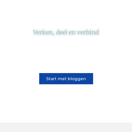
Verken, deel en verbind
Ons platform brengt schrijvers en lezers
samen. Of het nu gaat om meningen of
lifestyle, iedereen kan meedoen. Vertel jouw
verhaal of lees dat van iemand anders.
Start met bloggen