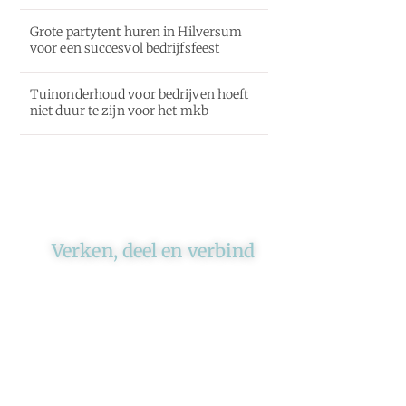
Grote partytent huren in Hilversum
voor een succesvol bedrijfsfeest
Tuinonderhoud voor bedrijven hoeft
niet duur te zijn voor het mkb
Verken, deel en verbind
Ons platform brengt schrijvers
en lezers samen. Of het nu gaat
om meningen of lifestyle,
iedereen kan meedoen. Vertel
jouw verhaal of lees dat van
iemand anders.