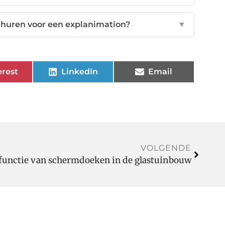
nhuren voor een explanimation?
▼
erest
LinkedIn
Email
VOLGENDE
 functie van schermdoeken in de glastuinbouw