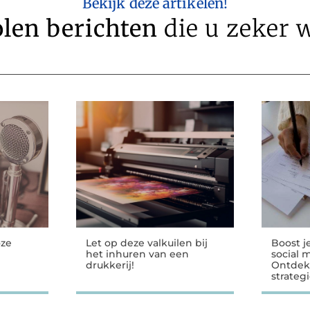
Bekijk deze artikelen!
len berichten
die u zeker w
oze
Let op deze valkuilen bij
Boost j
het inhuren van een
social 
drukkerij!
Ontdek
strateg