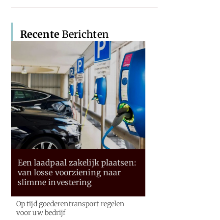
Recente
Berichten
Een laadpaal zakelijk plaatsen:
van losse voorziening naar
slimme investering
Op tijd goederentransport regelen
voor uw bedrijf