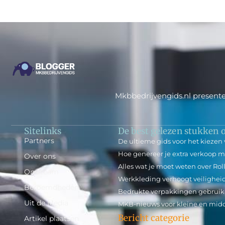
Mkbbedrijvengids.nl presente
Sitelinks
De best gelezen stukken o
Partners
De ultieme gids voor het kiezen v
Hoe genereer je extra verkoop m
Over ons
Alles wat je moet weten over Rol
Ons team
Werkkleding verhoogt veiligheid
Beroemdheden
Bedrukte verpakkingen gebruik
Uit de Media
MKB-nieuws voor kleine en mi
Bericht categorie
Artikel plaatsen