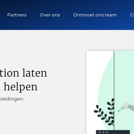
Partners
Over ons
Ontmoet ons team
C
ion laten
n helpen
biedingen