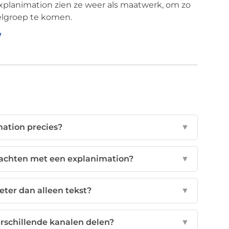
explanimation zien ze weer als maatwerk, om zo
oelgroep te komen.
/
mation precies?
▼
wachten met een explanimation?
▼
eter dan alleen tekst?
▼
erschillende kanalen delen?
▼