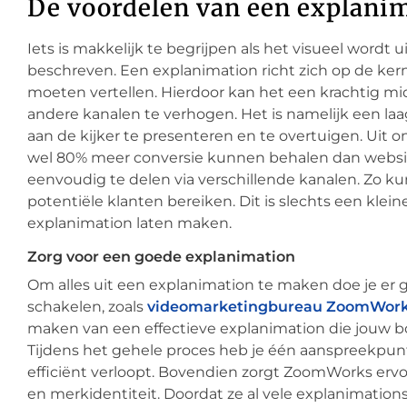
De voordelen van een explani
Iets is makkelijk te begrijpen als het visueel wordt
beschreven. Een explanimation richt zich op de kern 
moeten vertellen. Hierdoor kan het een krachtig mi
andere kanalen te verhogen. Het is namelijk een l
aan de kijker te presenteren en te overtuigen. Uit o
wel 80% meer conversie kunnen behalen dan website
eenvoudig te delen via verschillende kanalen. Zo ku
potentiële klanten bereiken. Dit is slechts een klei
explanimation laten maken.
Zorg voor een goede explanimation
Om alles uit een explanimation te maken doe je er g
schakelen, zoals
videomarketingbureau ZoomWor
maken van een effectieve explanimation die jouw b
Tijdens het gehele proces heb je één aanspreekpun
efficiënt verloopt. Bovendien zorgt ZoomWorks ervoor 
en merkidentiteit. Doordat ze al vele explanimat