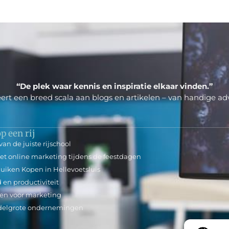
“De plek waar kennis en inspiratie elkaar vinden.”
ert een breed scala aan blogs en artikelen – van handige adv
p een rij
an de juiste rijschool
et online marketing tijdens de feestdagen
luiken Kopen in Hellevoetsluis
 en productiviteit
en voor marketing
ddelgrote ondernemingen