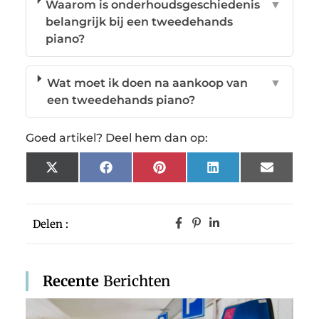
Waarom is onderhoudsgeschiedenis
▼
belangrijk bij een tweedehands
piano?
Wat moet ik doen na aankoop van
▼
een tweedehands piano?
Goed artikel? Deel hem dan op:
X
Facebook
Pinterest
LinkedIn
Email
(Twitter)
Delen :
Recente
Berichten