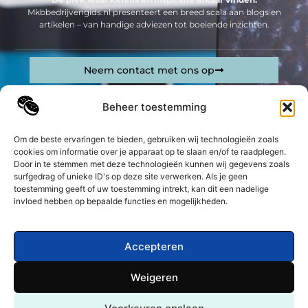
Mkbbedrijvengids.nl presenteert een breed scala aan blogs en
artikelen – van handige adviezen tot boeiende inzichten.
Neem contact met ons op
Sitelinks
Beheer toestemming
Bericht categorie
Geld verdienen op internet: jouw complete gids om online inkomsten te genereren
Om de beste ervaringen te bieden, gebruiken wij technologieën zoals
cookies om informatie over je apparaat op te slaan en/of te raadplegen.
De best gelezen stukken op een rij
Door in te stemmen met deze technologieën kunnen wij gegevens zoals
Technische analyse in Forex: indicatoren
surfgedrag of unieke ID's op deze site verwerken. Als je geen
toestemming geeft of uw toestemming intrekt, kan dit een nadelige
Het belang van een goede deurenwinkel voor uw
woning
invloed hebben op bepaalde functies en mogelijkheden.
Waarom House Muziek in 2026 opnieuw de
dansvloeren verovert
Accepteren
Een dag uit het leven van een systeembeheerder
Wat doet een aannemersbedrijf uit Rotterdam?
Weigeren
Bedrukken en borduren: Personaliseer je textiel in
Top
Arnhem