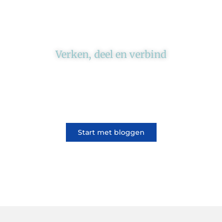
Verken, deel en verbind
Ons platform brengt schrijvers en lezers
samen. Of het nu gaat om meningen of
lifestyle, iedereen kan meedoen. Vertel jouw
verhaal of lees dat van iemand anders.
Start met bloggen