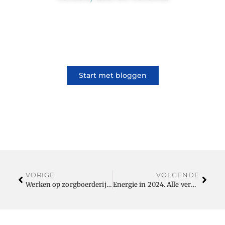
Ons platform brengt schrijvers en lezers
samen. Of het nu gaat om meningen of
lifestyle, iedereen kan meedoen. Vertel jouw
verhaal of lees dat van iemand anders.
Start met bloggen
VORIGE
VOLGENDE
Werken op zorgboerderijen in Limburg: verrijkende vacatures
Energie in 2024. Alle veranderingen op een rij