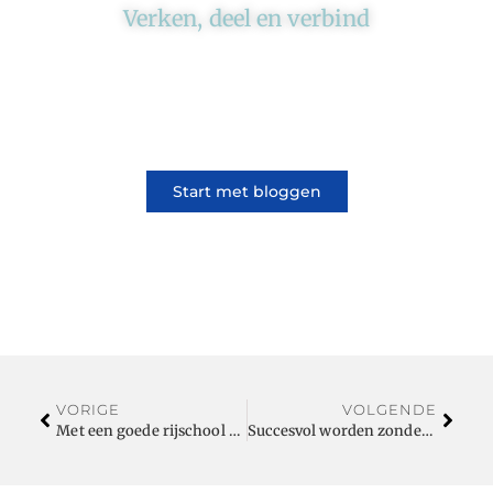
Verken, deel en verbind
Ons platform brengt schrijvers en lezers
samen. Of het nu gaat om meningen of
lifestyle, iedereen kan meedoen. Vertel jouw
verhaal of lees dat van iemand anders.
Start met bloggen
VORIGE
VOLGENDE
Met een goede rijschool op weg naar jouw rijbewijs
Succesvol worden zonder thuisbezorgd.nl