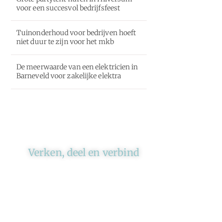
voor een succesvol bedrijfsfeest
Tuinonderhoud voor bedrijven hoeft
niet duur te zijn voor het mkb
De meerwaarde van een elektricien in
Barneveld voor zakelijke elektra
Verken, deel en verbind
Ons platform brengt schrijvers
en lezers samen. Of het nu gaat
om meningen of lifestyle,
iedereen kan meedoen. Vertel
jouw verhaal of lees dat van
iemand anders.