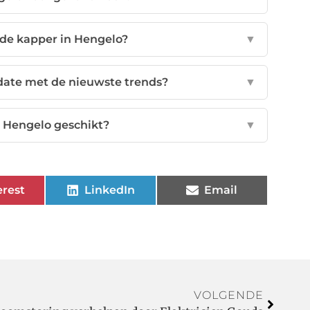
de kapper in Hengelo?
▼
-date met de nieuwste trends?
▼
n Hengelo geschikt?
▼
erest
LinkedIn
Email
VOLGENDE