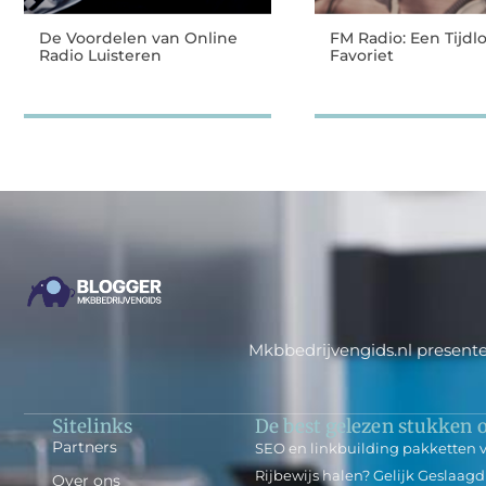
De Voordelen van Online
FM Radio: Een Tijdl
Radio Luisteren
Favoriet
Mkbbedrijvengids.nl presente
Sitelinks
De best gelezen stukken o
Partners
SEO en linkbuilding pakketten v
Rijbewijs halen? Gelijk Geslaagd
Over ons