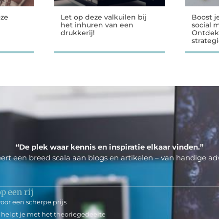
oze
Let op deze valkuilen bij
Boost j
het inhuren van een
social 
drukkerij!
Ontdek
strateg
“De plek waar kennis en inspiratie elkaar vinden.”
ert een breed scala aan blogs en artikelen – van handige adv
p een rij
oor een scherpe prijs
 helpt je met het theoriegedeelte