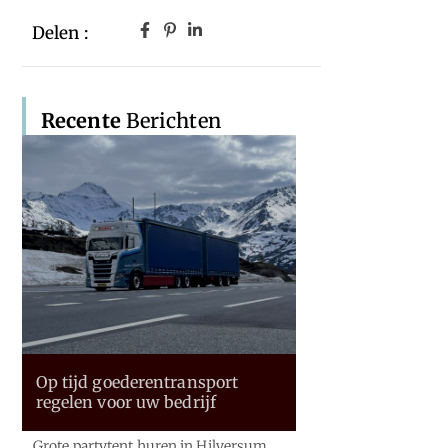
Delen :
Recente
Berichten
Op tijd goederentransport
regelen voor uw bedrijf
Grote partytent huren in Hilversum