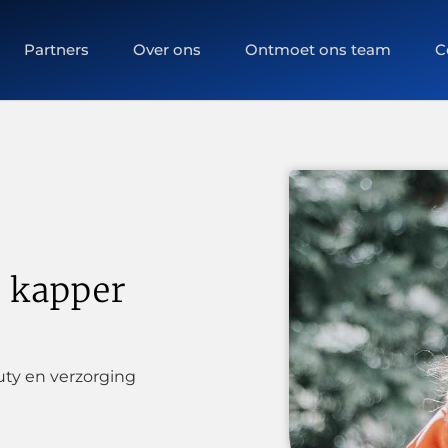
Partners
Over ons
Ontmoet ons team
C
e kapper
ty en verzorging