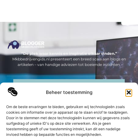
“De plek waar kennis en inspiratie elkaar vinden.”
Mkbbedrijvengids.nl presenteert een breed scala aan blogs en
artikelen – van handige adviezen tot boeiende inzichten.
Neem contact met ons op
Beheer toestemming
Sitelinks
Bericht categorie
Om de beste ervaringen te bieden, gebruiken wij technologieën zoals
Geld verdienen op internet: jouw complete gids om online inkomsten te genereren
cookies om informatie over je apparaat op te slaan en/of te raadplegen.
Door in te stemmen met deze technologieën kunnen wij gegevens zoals
surfgedrag of unieke ID's op deze site verwerken. Als je geen
De best gelezen stukken op een rij
toestemming geeft of uw toestemming intrekt, kan dit een nadelige
UrbanSofa: Een Aanwinst voor Elk Interieur
invloed hebben op bepaalde functies en mogelijkheden.