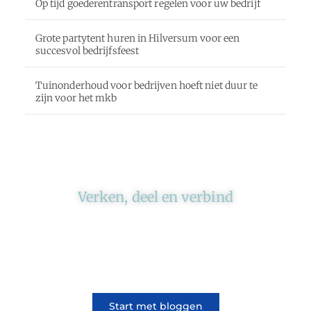
Op tijd goederentransport regelen voor uw bedrijf
Grote partytent huren in Hilversum voor een
succesvol bedrijfsfeest
Tuinonderhoud voor bedrijven hoeft niet duur te
zijn voor het mkb
Verken, deel en verbind
Ons platform brengt schrijvers en lezers
samen. Of het nu gaat om meningen of
lifestyle, iedereen kan meedoen. Vertel jouw
verhaal of lees dat van iemand anders.
Start met bloggen