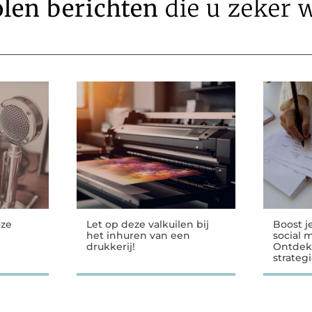
len berichten
die u zeker w
oze
Let op deze valkuilen bij
Boost j
het inhuren van een
social 
drukkerij!
Ontdek
strateg