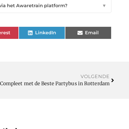
ia het Awaretrain platform?
▼
erest
LinkedIn
Email
VOLGENDE
Compleet met de Beste Partybus in Rotterdam