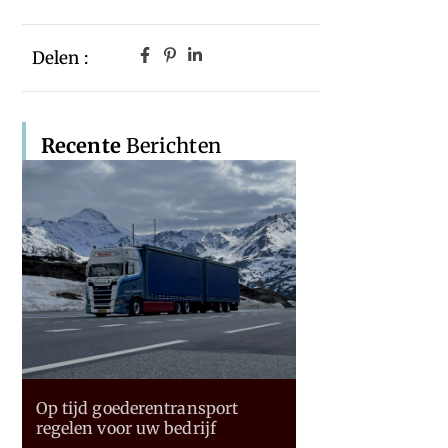
Delen :
Recente
Berichten
Op tijd goederentransport
regelen voor uw bedrijf