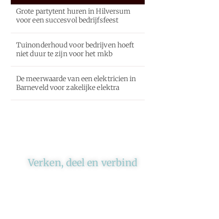
Grote partytent huren in Hilversum
voor een succesvol bedrijfsfeest
Tuinonderhoud voor bedrijven hoeft
niet duur te zijn voor het mkb
De meerwaarde van een elektricien in
Barneveld voor zakelijke elektra
Verken, deel en verbind
Ons platform brengt schrijvers
en lezers samen. Of het nu gaat
om meningen of lifestyle,
iedereen kan meedoen. Vertel