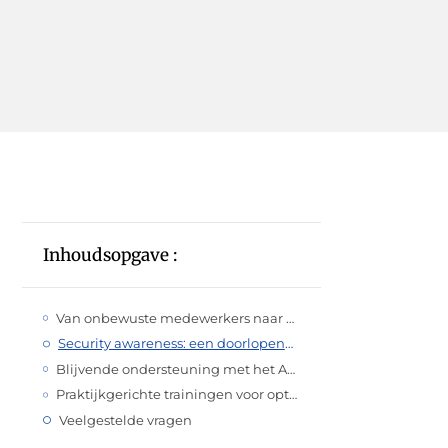
Inhoudsopgave :
Van onbewuste medewerkers naar bewuste verdedigers
Security awareness: een doorlopend proces
Blijvende ondersteuning met het Awaretrain platform
Praktijkgerichte trainingen voor optimale kennisoverdracht
Veelgestelde vragen