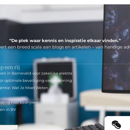
“De plek waar kennis en inspiratie elkaar vinden.”
ert een breed scala aan blogs en artikelen – van handige adv
p een rij
en in Barneveld voor zakelijke elektra
oor optimale beveiliging van je woning
tentie: Wat Je Moet Weten
ding voor bedrijven
en in BV