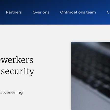
Partners
Over ons
Ontmoet ons team
C
ewerkers
rsecurity
stverlening