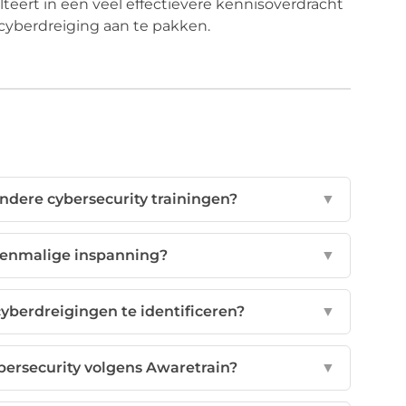
ulteert in een veel effectievere kennisoverdracht
 cyberdreiging aan te pakken.
dere cybersecurity trainingen?
▼
 eenmalige inspanning?
▼
berdreigingen te identificeren?
▼
bersecurity volgens Awaretrain?
▼