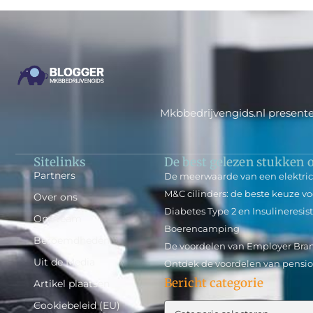
Mkbbedrijvengids.nl presente
Sitelinks
De best gelezen stukken o
Partners
De meerwaarde van een elektrici
M&C cilinders: de beste keuze v
Over ons
Diabetes Type 2 en Insulineresis
Ons team
Boerencamping
Beroemdheden
De voordelen van Employer Bran
Uit de Media
Ontdek de voordelen van pensio
Bericht categorie
Artikel plaatsen
Cookiebeleid (EU)