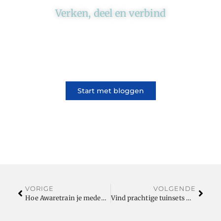
Verken, deel en verbind
Ons platform brengt schrijvers en lezers
samen. Of het nu gaat om meningen of
lifestyle, iedereen kan meedoen. Vertel jouw
verhaal of lees dat van iemand anders.
Start met bloggen
VORIGE
VOLGENDE
Hoe Awaretrain je medewerkers transformeert tot cybersecurity helden!
Vind prachtige tuinsets met korting bij de Tuinmeubels Outlet