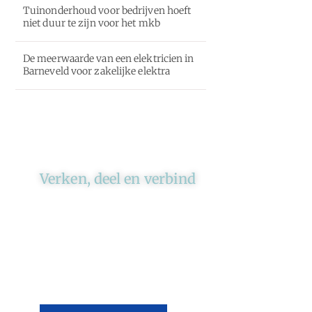
Tuinonderhoud voor bedrijven hoeft
niet duur te zijn voor het mkb
De meerwaarde van een elektricien in
Barneveld voor zakelijke elektra
Verken, deel en verbind
Ons platform brengt schrijvers
en lezers samen. Of het nu gaat
om meningen of lifestyle,
iedereen kan meedoen. Vertel
jouw verhaal of lees dat van
iemand anders.