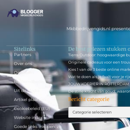
Mkbbedrijvengids.nl presente
Sitelinks
De best gelezen stukken o
Partners
Tierra Outdoor: hoogwaardige b
Originele cadeaus voor een tro
Over ons
Kies 1 van de 3 beste online ma
Ons team
Wat te doen als je faalt voor je 
Beroemdheden
JOUW KOERIER IN ROTTERDAM
Uit de Media
De stille kracht van goud: waa
Bericht categorie
Artikel plaatsen
Cookiebeleid (EU)
Website index
Goede links inkopen: zo