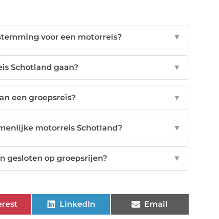
stemming voor een motorreis?
▼
eis Schotland gaan?
▼
van een groepsreis?
▼
menlijke motorreis Schotland?
▼
 gesloten op groepsrijen?
▼
erest
LinkedIn
Email