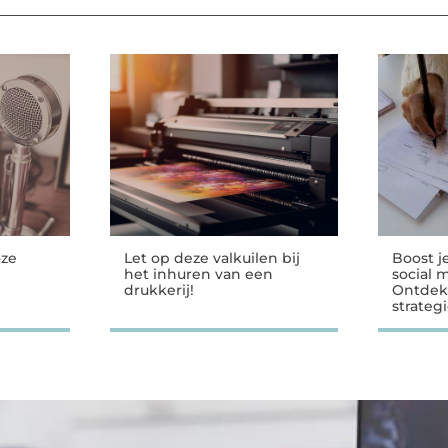
oze
Let op deze valkuilen bij
Boost j
het inhuren van een
social 
drukkerij!
Ontdek
strateg