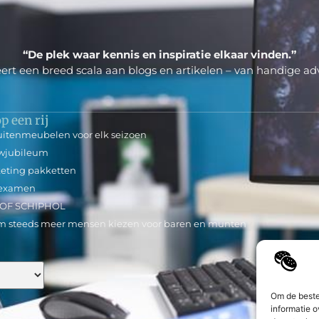
“De plek waar kennis en inspiratie elkaar vinden.”
ert een breed scala aan blogs en artikelen – van handige adv
p een rij
uitenmeubelen voor elk seizoen
uwjubileum
rketing pakketten
rijexamen
 OF SCHIPHOL
rom steeds meer mensen kiezen voor baren en munten
Om de beste
informatie o