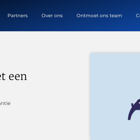
Partners
Over ons
Ontmoet ons team
C
t een
ntie