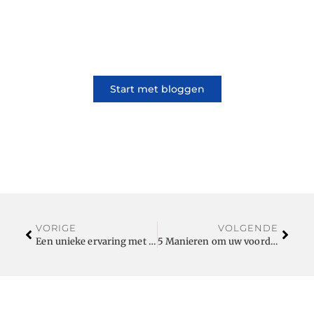
Ons platform brengt schrijvers en lezers
samen. Of het nu gaat om meningen of
lifestyle, iedereen kan meedoen. Vertel jouw
verhaal of lees dat van iemand anders.
Start met bloggen
VORIGE
VOLGENDE
Een unieke ervaring met een motorreis Schotland
5 Manieren om uw voordeur veiliger te maken