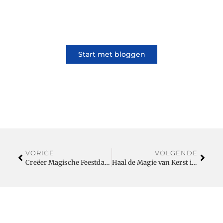
samen. Of het nu gaat om meningen of
lifestyle, iedereen kan meedoen. Vertel jouw
verhaal of lees dat van iemand anders.
Start met bloggen
VORIGE
VOLGENDE
Creëer Magische Feestdagen met Kerst Artikelen en Betoverende Kerstpakketten
Haal de Magie van Kerst in Huis met Kunstkerstboompunt.nl – Ontdek de Perfecte Kunstkerstboom