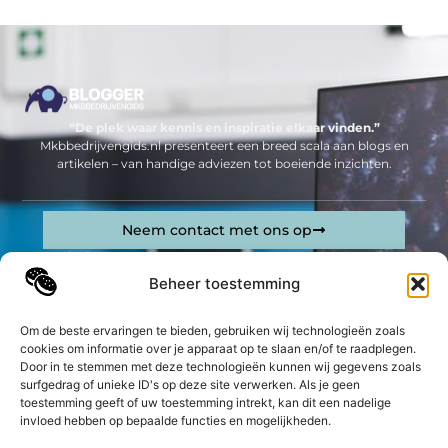
“De plek waar kennis en inspiratie elkaar vinden.”
Mkbbedrijvengids.nl presenteert een breed scala aan blogs en
artikelen – van handige adviezen tot boeiende inzichten.
Neem contact met ons op
Sitelinks
Beheer toestemming
Bericht categorie
Geld verdienen op internet: jouw complete gids om online inkomsten te genereren
Om de beste ervaringen te bieden, gebruiken wij technologieën zoals
cookies om informatie over je apparaat op te slaan en/of te raadplegen.
De best gelezen stukken op een rij
Door in te stemmen met deze technologieën kunnen wij gegevens zoals
De kracht van CNC technologie voor jouw bedrijf
surfgedrag of unieke ID's op deze site verwerken. Als je geen
toestemming geeft of uw toestemming intrekt, kan dit een nadelige
Last van ‘meekijkers’? Met deze 3 tips maak je jouw
woning ‘inkijk-proof’
invloed hebben op bepaalde functies en mogelijkheden.
Hoe kan ik mijn ecologische voetafdruk verminderen