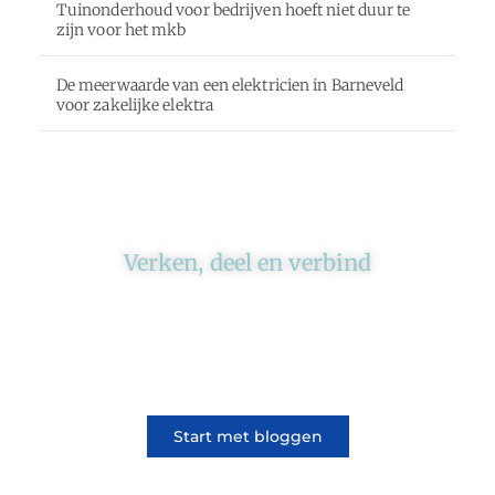
Tuinonderhoud voor bedrijven hoeft niet duur te
zijn voor het mkb
De meerwaarde van een elektricien in Barneveld
voor zakelijke elektra
Verken, deel en verbind
Ons platform brengt schrijvers en lezers
samen. Of het nu gaat om meningen of
lifestyle, iedereen kan meedoen. Vertel jouw
verhaal of lees dat van iemand anders.
Start met bloggen