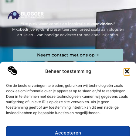
“De plek waar kennis en inspiratie elkaar vinden.”
Mkbbedrijvengids.nl presenteert een breed scala aan blogs en
artikelen – van handige adviezen tot boeiende inzichten.
Neem contact met ons op
Sitelinks
Beheer toestemming
Bericht categorie
Geld verdienen op internet: jouw complete gids om online inkomsten te genereren
Om de beste ervaringen te bieden, gebruiken wij technologieën zoals
cookies om informatie over je apparaat op te slaan en/of te raadplegen.
De best gelezen stukken op een rij
Door in te stemmen met deze technologieën kunnen wij gegevens zoals
Bouwafval containers: de beste oplossing voor afval op
surfgedrag of unieke ID's op deze site verwerken. Als je geen
de bouwplaats
toestemming geeft of uw toestemming intrekt, kan dit een nadelige
Bedrijfsruimte huren; waar moet je rekening mee
invloed hebben op bepaalde functies en mogelijkheden.
houden?
Een vlaggenlijn van stof voor elk feest
Accepteren
De voordelen van Employer Branding voor bedrijven