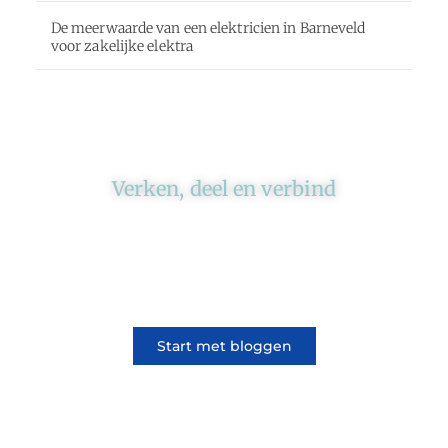
De meerwaarde van een elektricien in Barneveld
voor zakelijke elektra
Verken, deel en verbind
Ons platform brengt schrijvers en lezers
samen. Of het nu gaat om meningen of
lifestyle, iedereen kan meedoen. Vertel jouw
verhaal of lees dat van iemand anders.
Start met bloggen