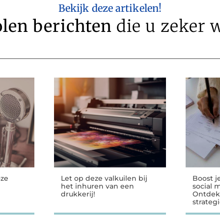
Bekijk deze artikelen!
len berichten
die u zeker w
oze
Let op deze valkuilen bij
Boost j
het inhuren van een
social 
drukkerij!
Ontdek
strateg