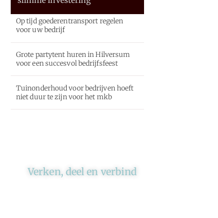
Op tijd goederentransport regelen
voor uw bedrijf
Grote partytent huren in Hilversum
voor een succesvol bedrijfsfeest
Tuinonderhoud voor bedrijven hoeft
niet duur te zijn voor het mkb
Verken, deel en verbind
Ons platform brengt schrijvers
en lezers samen. Of het nu gaat
om meningen of lifestyle,