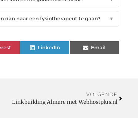
en dan naar een fysiotherapeut te gaan?
▼
erest
LinkedIn
Email
VOLGENDE
Linkbuilding Almere met Webhostplus.nl