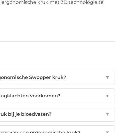
een ergonomische kruk met 3D technologie te
ergonomische Swopper kruk?
▼
rugklachten voorkomen?
▼
uk bij je bloedvaten?
▼
rker van een ergonomische kruk?
▼