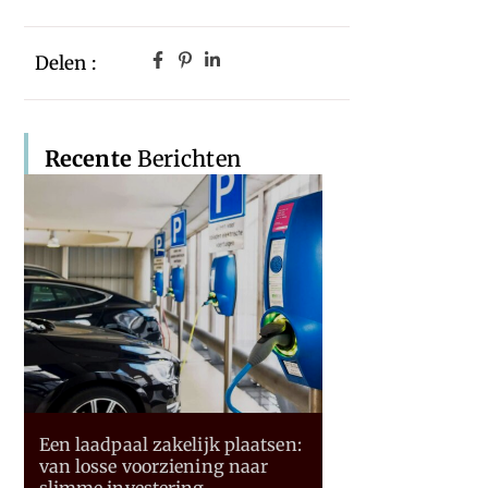
Delen :
Recente
Berichten
Een laadpaal zakelijk plaatsen:
van losse voorziening naar
slimme investering