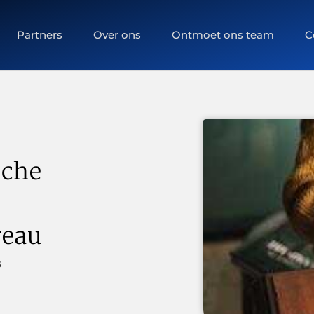
Partners
Over ons
Ontmoet ons team
C
sche
reau
B