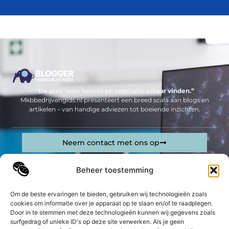
“De plek waar kennis en inspiratie elkaar vinden.”
Mkbbedrijvengids.nl presenteert een breed scala aan blogs en
artikelen – van handige adviezen tot boeiende inzichten.
Neem contact met ons op
Sitelinks
Beheer toestemming
Bericht categorie
Geld verdienen op internet: jouw complete gids om online inkomsten te genereren
Om de beste ervaringen te bieden, gebruiken wij technologieën zoals
cookies om informatie over je apparaat op te slaan en/of te raadplegen.
De best gelezen stukken op een rij
Door in te stemmen met deze technologieën kunnen wij gegevens zoals
Hondenvoer en Huisdierenvoeding: De Sleutel tot een
surfgedrag of unieke ID's op deze site verwerken. Als je geen
Gezond en Gelukkig Dier