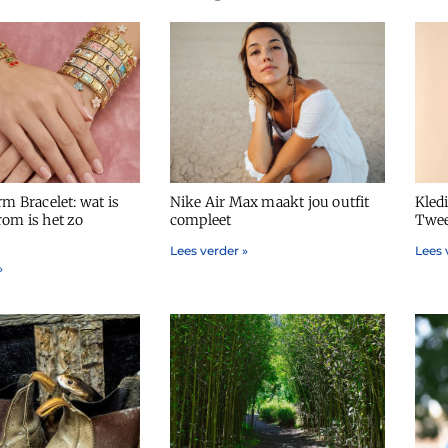
rm Bracelet: wat is
Nike Air Max maakt jou outfit
Kled
rom is het zo
compleet
Twee
Lees verder »
Lees 
»