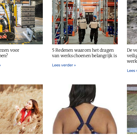
ezen voor
5 Redenen waarom het dragen
De v
pen?
van werkschoenen belangrijk is
veil
werk
»
Lees verder »
Lees 