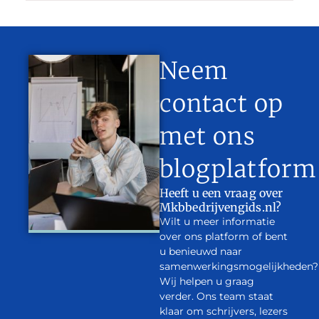
Neem
contact op
met ons
blogplatform
Heeft u een vraag over
Mkbbedrijvengids.nl?
Wilt u meer informatie
over ons platform of bent
u benieuwd naar
samenwerkingsmogelijkheden?
Wij helpen u graag
verder. Ons team staat
klaar om schrijvers, lezers