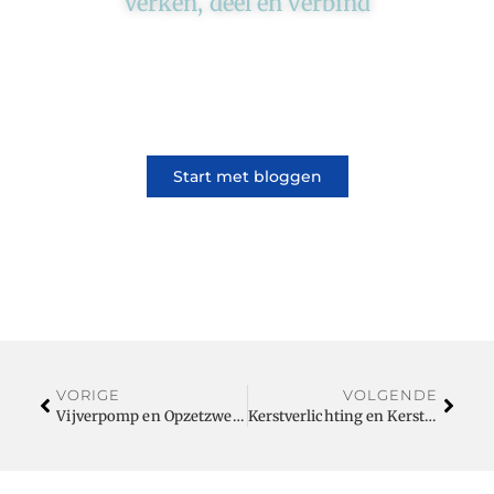
Verken, deel en verbind
Ons platform brengt schrijvers en lezers
samen. Of het nu gaat om meningen of
lifestyle, iedereen kan meedoen. Vertel jouw
verhaal of lees dat van iemand anders.
Start met bloggen
VORIGE
VOLGENDE
Vijverpomp en Opzetzwembad: Essentiële Producten voor een Perfecte Tuinervaring
Kerstverlichting en Kerststukje: Creëer de Perfecte Sfeervolle Kerstomgeving