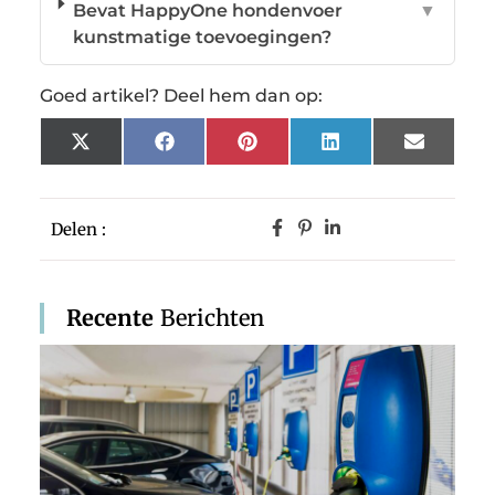
Bevat HappyOne hondenvoer
▼
kunstmatige toevoegingen?
Goed artikel? Deel hem dan op:
X
Facebook
Pinterest
LinkedIn
Email
(Twitter)
Delen :
Recente
Berichten