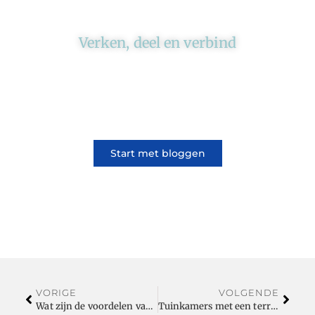
Verken, deel en verbind
Ons platform brengt schrijvers en lezers
samen. Of het nu gaat om meningen of
lifestyle, iedereen kan meedoen. Vertel jouw
verhaal of lees dat van iemand anders.
Start met bloggen
VORIGE
VOLGENDE
Wat zijn de voordelen van douglas tuinhuizen?
Tuinkamers met een terras overkapping hebben de laatste jaren een enorme vlucht genomen.